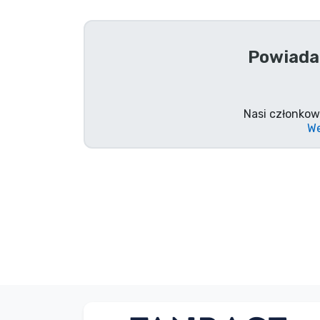
Rzeczy seryjne
Powiada
Rzeczy filmowe
Wspaniałe rzeczy
Nasi członkow
We
Rzeczy z anime
Rzeczy dla graczy
Rzeczy sportowe
Rzeczy muzyczne
Typy produktów