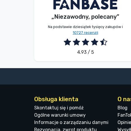
E. Hipságh
Kupujący
Marki
„Niezawodny, polecany”
2026. 08. 06.
Na podstawie dziesiątek tysięcy zakupów i
10727 recenzji
4.93 / 5
Obsługa klienta
O na
Skontaktuj się i pomóż
Blog
Ogólne warunki umowy
FanTo
Informacje o zarządzaniu danymi
Opinie
Rezygnacja, zwrot produktu
Wysyłk