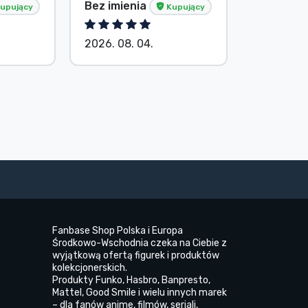
Bez imienia
Bez imie
upujący
Kupujący
2026. 08. 04.
2026. 08.
Fanbase Shop Polska i Europa
Środkowo-Wschodnia czeka na Ciebie z
wyjątkową ofertą figurek i produktów
kolekcjonerskich.
Produkty Funko, Hasbro, Banpresto,
Mattel, Good Smile i wielu innych marek
– dla fanów anime, filmów, seriali,