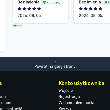
Bez imienia
Bez imienia
Kupujący
K
2026. 08. 05.
2026. 08. 05.
Powrót na górę strony
s
Konto użytkownika
Wejście
ken
Rejestracja
 o nas
Zapomniałem hasła
a i płatność
Koszyk