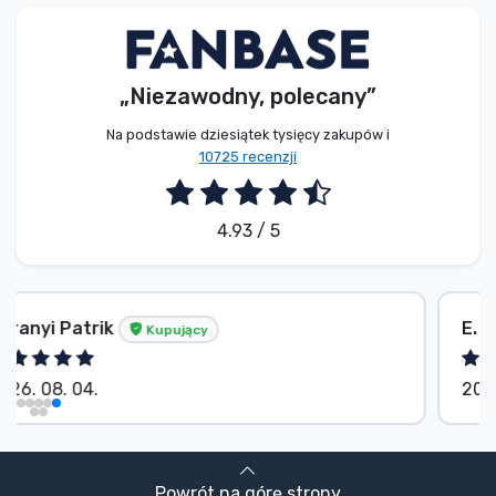
Typy produktów
Marki
„Niezawodny, polecany”
Na podstawie dziesiątek tysięcy zakupów i
10725 recenzji
4.93 / 5
E. Hipságh
Kupujący
2026. 08. 04.
Powrót na górę strony