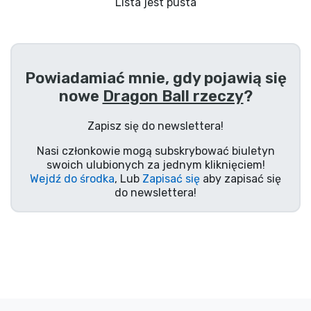
Wysyłka i płatność
Lista jest pusta
Rzeczy seryjne
Powiadamiać mnie, gdy pojawią się
Rzeczy filmowe
nowe
Dragon Ball rzeczy
?
Wspaniałe rzeczy
Zapisz się do newslettera!
Nasi członkowie mogą subskrybować biuletyn
Rzeczy z anime
swoich ulubionych za jednym kliknięciem!
Wejdź do środka
, Lub
Zapisać się
aby zapisać się
do newslettera!
Rzeczy dla graczy
Rzeczy sportowe
Rzeczy muzyczne