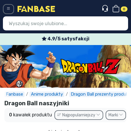
0
Menü
4.9/5 satysfakcji
Wejście
Rejestracja
Najnowsze rzeczy
Oferty specjalne
Doręczenie ekspresowe
Fanbase
Anime produkty
Dragon Ball prezenty produkt
Dragon Ball naszyjniki
Przedsprzedaż
0
kawałek produktu
Najpopularniejszy
Marki
Outlet produkty