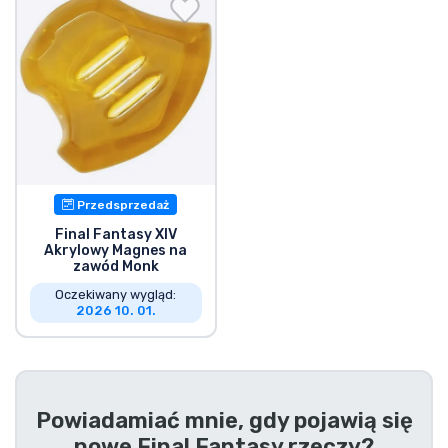
Wysyłka i płatność
Rzeczy seryjne
Rzeczy filmowe
Wspaniałe rzeczy
Przedsprzedaż
Rzeczy z anime
Final Fantasy XIV
Akrylowy Magnes na
zawód Monk
Rzeczy dla graczy
Oczekiwany wygląd:
2026 10. 01.
Rzeczy sportowe
Rzeczy muzyczne
Powiadamiać mnie, gdy pojawią się
nowe
Final Fantasy rzeczy
?