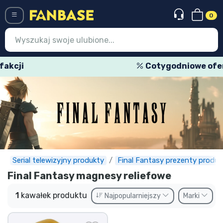
0
Menü
Cotygodniowe oferty specjalne
Wejście
Rejestracja
Najnowsze rzeczy
Oferty specjalne
Doręczenie ekspresowe
Serial telewizyjny produkty
Final Fantasy prezenty produk
Final Fantasy magnesy reliefowe
Przedsprzedaż
1
kawałek produktu
Najpopularniejszy
Marki
Outlet produkty