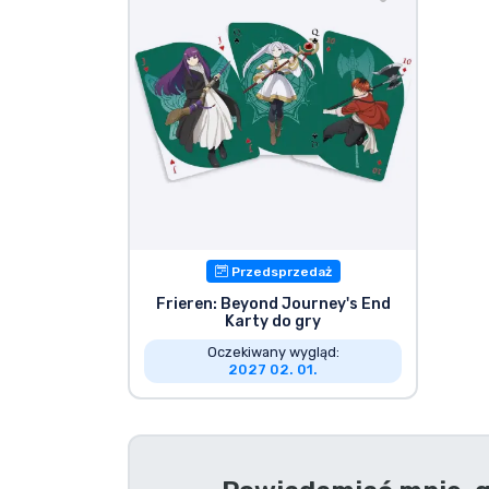
Rzeczy seryjne
Rzeczy filmowe
Wspaniałe rzeczy
Rzeczy z anime
Przedsprzedaż
Rzeczy dla graczy
Frieren: Beyond Journey's End
Karty do gry
Rzeczy sportowe
Oczekiwany wygląd:
2027 02. 01.
Rzeczy muzyczne
Typy produktów