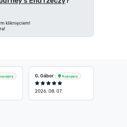
ourney's End rzeczy
?
m kliknięciem!
ra!
G. Gábor
P. Veron
upujący
Kupujący
2026. 08. 07.
2026. 08.