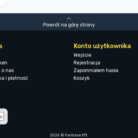
Powrót na górę strony
s
Konto użytkownika
Wejście
ken
Rejestracja
 o nas
Zapomniałem hasła
a i płatność
Koszyk
2026 © Fanbase Kft.