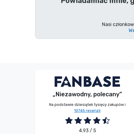
Powiadamiać mnie, g
Marki
Nasi członkow
We
Bez imienia
Kupujący
„Niezawodny, polecany”
2026. 08. 08.
Na podstawie dziesiątek tysięcy zakupów i
10745 recenzji
4.93 / 5