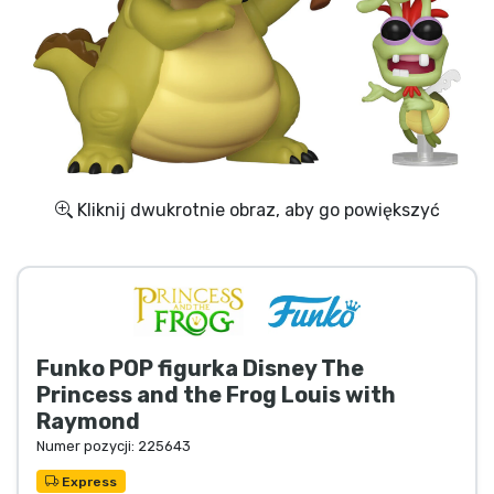
Wysyłka i płatność
Rzeczy seryjne
Rzeczy filmowe
Wspaniałe rzeczy
Kliknij dwukrotnie obraz, aby go powiększyć
Rzeczy z anime
Rzeczy dla graczy
Funko POP figurka Disney The
Rzeczy sportowe
Princess and the Frog Louis with
Raymond
Rzeczy muzyczne
Numer pozycji:
225643
Express