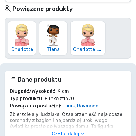
Powiązane produkty
Charlotte
Tiana
Charlotte L...
Dane produktu
Długość/Wysokość:
9 cm
Typ produktu
: Funko #1670
Powiązana postać(e)
:
Louis
,
Raymond
Zbierzcie się, ludziska! Czas przenieść najsłodsze
serenady z bagien i najbardziej urokliwego
świetlika prosto do Waszego domu! Ta figurka
Funko POP! Louisa z Raymondem to nie tylko
Czytaj dalej