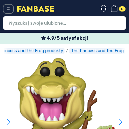
0
Menü
Cotygodniowe oferty specjalne
Princess and the Frog produkty
The Princess and the Frog fi
Wejście
Rejestracja
Najnowsze rzeczy
Oferty specjalne
Doręczenie ekspresowe
Przedsprzedaż
Outlet produkty