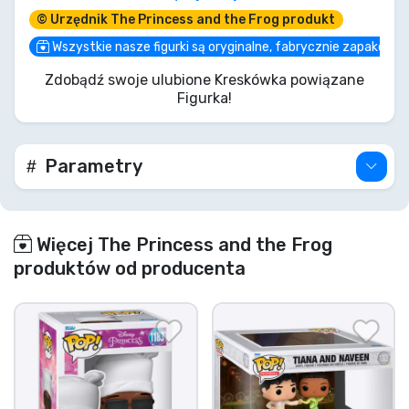
gadżet; to kawałek magii Nowego Orleanu.
© Urzędnik The Princess and the Frog produkt
Wyobraźcie sobie jazzowe nuty Louisa,
wypełniające Waszą kolekcję, podczas gdy
Wszystkie nasze figurki są oryginalne, fabrycznie zapakowa
Raymond, Wasz mały wielbiciel 'Evangeline', dodaje
Zdobądź swoje ulubione Kreskówka powiązane
iskierki prawdziwej miłości. Nie pozwólcie, by ta
Figurka!
dwójka odpłynęła jak lilia wodna po Missisipi –
chwyćcie ich teraz i niech zabawa trwa!
Parametry
Więcej The Princess and the Frog
produktów od producenta