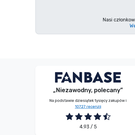
Marki
Nasi członkow
We
E. Hipságh
Kupujący
„Niezawodny, polecany”
2026. 08. 06.
Na podstawie dziesiątek tysięcy zakupów i
10727 recenzji
4.93 / 5