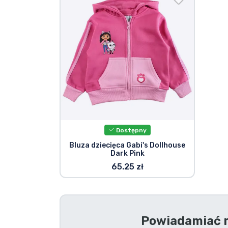
Rzeczy seryjne
Rzeczy filmowe
Wspaniałe rzeczy
Rzeczy z anime
Dostępny
Rzeczy dla graczy
Bluza dziecięca Gabi's Dollhouse
Dark Pink
Rzeczy sportowe
65.25 zł
Rzeczy muzyczne
Powiadamiać m
Typy produktów