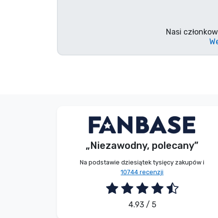
Marki
Nasi członkow
We
Bez imienia
Kupujący
„Niezawodny, polecany”
2026. 08. 07.
Na podstawie dziesiątek tysięcy zakupów i
10744 recenzji
4.93 / 5