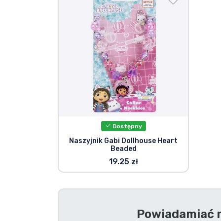
Rzeczy seryjne
Rzeczy filmowe
Wspaniałe rzeczy
Rzeczy z anime
Dostępny
Rzeczy dla graczy
Naszyjnik Gabi Dollhouse Heart
Beaded
Rzeczy sportowe
19.25 zł
Rzeczy muzyczne
Powiadamiać m
Typy produktów