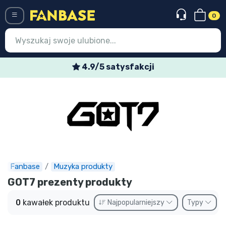
0
Menü
4.9/5 satysfakcji
Wejście
Rejestracja
Najnowsze rzeczy
Oferty specjalne
Doręczenie ekspresowe
Fanbase
Muzyka produkty
GOT7 prezenty produkty
Przedsprzedaż
0
kawałek produktu
Najpopularniejszy
Typy
Outlet produkty