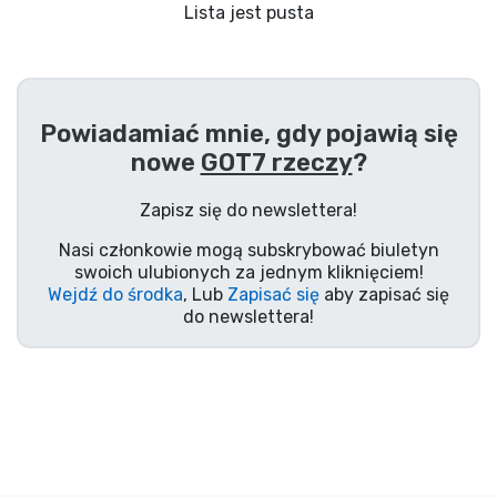
Wysyłka i płatność
Lista jest pusta
Rzeczy seryjne
Powiadamiać mnie, gdy pojawią się
Rzeczy filmowe
nowe
GOT7 rzeczy
?
Wspaniałe rzeczy
Zapisz się do newslettera!
Nasi członkowie mogą subskrybować biuletyn
Rzeczy z anime
swoich ulubionych za jednym kliknięciem!
Wejdź do środka
, Lub
Zapisać się
aby zapisać się
do newslettera!
Rzeczy dla graczy
Rzeczy sportowe
Rzeczy muzyczne