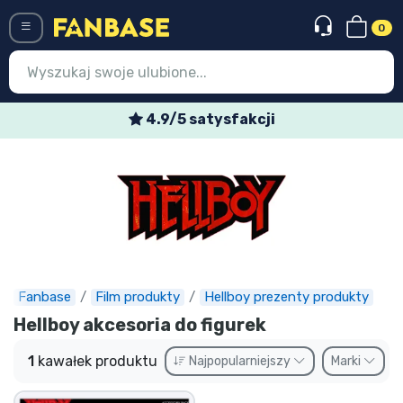
0
Menü
4.9/5 satysfakcji
Wejście
Rejestracja
Najnowsze rzeczy
Oferty specjalne
Doręczenie ekspresowe
Fanbase
Film produkty
Hellboy prezenty produkty
Hellboy akcesoria do figurek
Przedsprzedaż
1
kawałek produktu
Najpopularniejszy
Marki
Outlet produkty