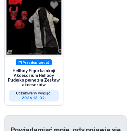
Wysyłka i płatność
Rzeczy seryjne
Rzeczy filmowe
Wspaniałe rzeczy
Przedsprzedaż
Rzeczy z anime
Hellboy Figurka akcji
Akcesorium Hellboy
Pudełko pełne zła Zestaw
Rzeczy dla graczy
akcesoriów
Oczekiwany wygląd:
2026 12. 02.
Rzeczy sportowe
Rzeczy muzyczne
Powiadamiać mnie, gdy pojawią się