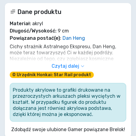
Dane produktu
Materiał:
akryl
Długość/Wysokość:
9 cm
Powiązana postać(e)
:
Dan Heng
Cichy strażnik Astralnego Ekspresu, Dan Heng,
może teraz towarzyszyć Ci w każdej podróży.
Niezależnie od tego, czy zgłębiasz kosmiczne
tajemnice, czy mierzysz się z echami przeszłości,
Czytaj dalej
niech ten lśniący akrylowy brelok przypomina o
© Urzędnik Honkai: Star Rail produkt
spokojnej sile i dążeniu do wiedzy. To więcej niż
strażnik kluczy – to cichy kompan Twojej własnej
gwiezdnej odysei. Uczyń go częścią swoich kronik.
Produkty akrylowe to grafiki drukowane na
przezroczystych arkuszach pleksi wyciętych w
kształt. W przypadku figurek do produktu
dołączana jest również akrylowa podstawa,
dzięki której można je eksponować.
Zdobądź swoje ulubione Gamer powiązane Brelok!