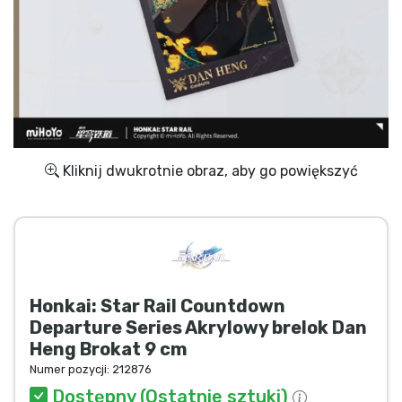
Wysyłka i płatność
Rzeczy seryjne
Rzeczy filmowe
Wspaniałe rzeczy
Kliknij dwukrotnie obraz, aby go powiększyć
Rzeczy z anime
Rzeczy dla graczy
Honkai: Star Rail Countdown
Rzeczy sportowe
Departure Series Akrylowy brelok Dan
Heng Brokat 9 cm
Rzeczy muzyczne
Numer pozycji:
212876
Dostępny (Ostatnie sztuki)