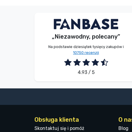
Marki
Bez imienia
Kupujący
„Niezawodny, polecany”
2026. 08. 09.
Na podstawie dziesiątek tysięcy zakupów i
10750 recenzji
4.93 / 5
Obsługa klienta
O na
Skontaktuj się i pomóż
Blog