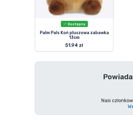
Rzeczy seryjne
Dostępny
Rzeczy filmowe
Palm Pals Koń pluszowa zabawka
13cm
Wspaniałe rzeczy
51.94 zł
Rzeczy z anime
Powiada
Rzeczy dla graczy
Rzeczy sportowe
Nasi członkow
We
Rzeczy muzyczne
Typy produktów