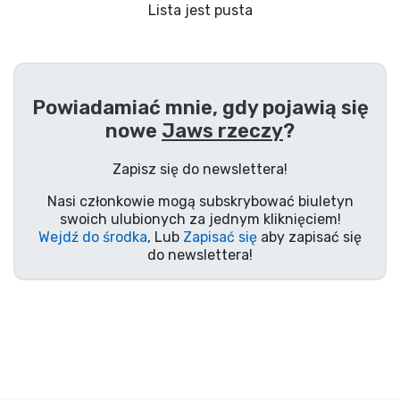
Wysyłka i płatność
Lista jest pusta
Rzeczy seryjne
Powiadamiać mnie, gdy pojawią się
Rzeczy filmowe
nowe
Jaws rzeczy
?
Wspaniałe rzeczy
Zapisz się do newslettera!
Nasi członkowie mogą subskrybować biuletyn
Rzeczy z anime
swoich ulubionych za jednym kliknięciem!
Wejdź do środka
, Lub
Zapisać się
aby zapisać się
do newslettera!
Rzeczy dla graczy
Rzeczy sportowe
Rzeczy muzyczne