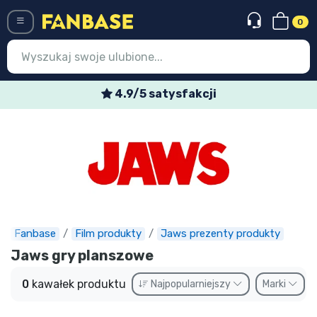
0
Menü
4.9/5 satysfakcji
Wejście
Rejestracja
Najnowsze rzeczy
Oferty specjalne
Doręczenie ekspresowe
Fanbase
Film produkty
Jaws prezenty produkty
Jaws gry planszowe
Przedsprzedaż
0
kawałek produktu
Najpopularniejszy
Marki
Outlet produkty