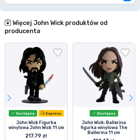
najsłodsze poduszeczki w kształcie serca, a długi,
cienki ogon radośnie macha za nim! Ten pluszak
jest absolutnie wypchany po brzegi w 100%
bawełną PP i jest wykonany z miękkiego materiału
Więcej John Wick produktów od
minky! Idealny do przytulania i bycia twoim
producenta
najlepszym kumplem, gdy przedzierasz się przez
niekończącą się hordę łowców nagród!
O John Wick:
John Wick to seria thrillerów akcji stworzona przez
Dereka Kolstada. Seria opowiada o Johnie Wicku,
byłym płatnym zabójcy, który zostaje wrzucony z
powrotem do przestępczego świata, który porzucił.
Katalizatorem wydarzeń była utrata ukochanego
szczeniaka Daisy. Pokazuje, że psy naprawdę są
najlepszym przyjacielem człowieka.
Dostępny
Express
Dostępny
John Wick Figurka
John Wick: Ballerina
winylowa John Wick 11 cm
figurka winylowa The
Ballerina 11 cm
217.79 zł