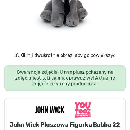
Wysyłka i płatność
Rzeczy seryjne
Rzeczy filmowe
Wspaniałe rzeczy
Kliknij dwukrotnie obraz, aby go powiększyć
Rzeczy z anime
Gwarancja zdjęcia! U nas plusz pokazany na
zdjęciu jest taki sam jak prawdziwy! Aktualne
zdjęcie ze strony producenta.
Rzeczy dla graczy
Rzeczy sportowe
Rzeczy muzyczne
John Wick Pluszowa Figurka Bubba 22