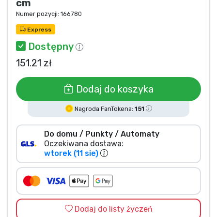
cm
Typy produktów
Numer pozycji:
166780
Express
Marki
Dostępny
151.21 zł
Dodaj do koszyka
Nagroda FanTokena:
151
Do domu / Punkty / Automaty
Oczekiwana dostawa:
wtorek (11 sie)
Dodaj do listy życzeń