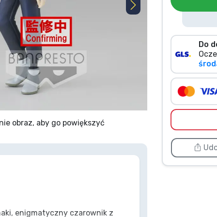
Do d
Ocze
środa
nie obraz, aby go powiększyć
Udo
aki, enigmatyczny czarownik z