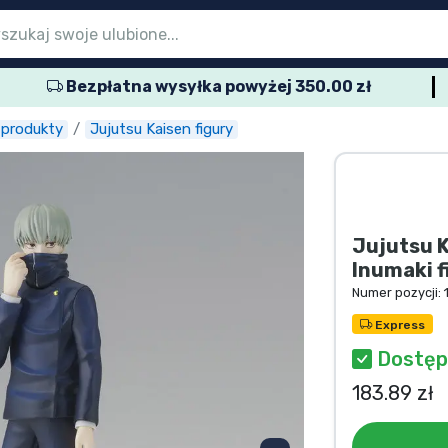
Bezpłatna wysyłka powyżej 350.00 zł
menu głównego
menu głównego
menu głównego
menu głównego
menu głównego
menu głównego
menu głównego
menu głównego
menu głównego
rodukty seryjne
rodukty filmowe
wspaniałe produkty
produkty anime
rodukty dla graczy
produkty sportowe
produkty muzyczne
któw
 produkty
Jujutsu Kaisen figury
Jujutsu 
Inumaki 
Numer pozycji:
Express
Dostę
183.89 zł