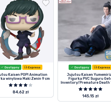
Dostępny
Express
Dostępny
Express
utsu Kaisen POP! Animation
Jujutsu Kaisen Yumemiri
rka winylowa Maki Zenin 9 cm
Figurka PVC Suguru Get
Inventory/Premature Death 
84.62 zł
145.15 zł