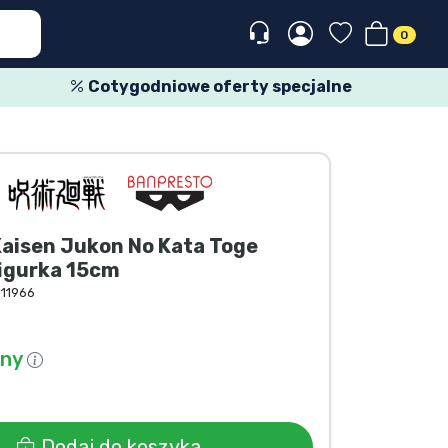
0
Cotygodniowe oferty specjalne
Kaisen Jukon No Kata Toge
figurka 15cm
111966
pny
Dodaj do koszyka