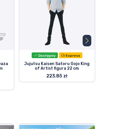
Dostępny
Express
waza
Jujutsu Kaisen Satoru Gojo King
Jujutsu 
cm
of Artist figura 22 cm
Maximat
223.85 zł