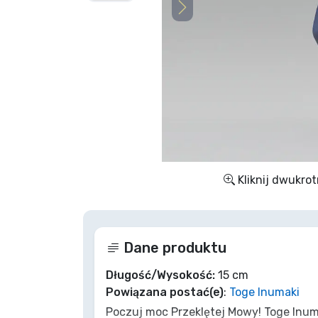
Rzeczy seryjne
Rzeczy filmowe
Wspaniałe rzeczy
Rzeczy z anime
Kliknij dwukrot
Rzeczy dla graczy
Rzeczy sportowe
Dane produktu
Rzeczy muzyczne
Długość/Wysokość:
15 cm
Powiązana postać(e)
:
Toge Inumaki
Poczuj moc Przeklętej Mowy! Toge Inum
Typy produktów