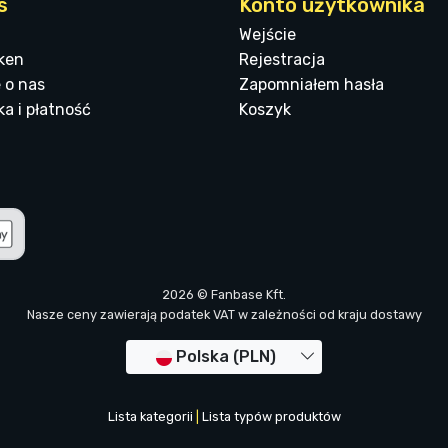
s
Konto użytkownika
Wejście
ken
Rejestracja
 o nas
Zapomniałem hasła
a i płatność
Koszyk
2026 © Fanbase Kft.
Nasze ceny zawierają podatek VAT w zależności od kraju dostawy
Polska (PLN)
Lista kategorii
|
Lista typów produktów