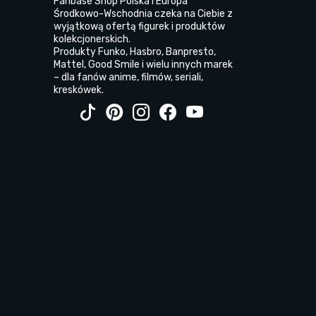
Fanbase Shop Polska i Europa
Środkowo-Wschodnia czeka na Ciebie z
wyjątkową ofertą figurek i produktów
kolekcjonerskich.
Produkty Funko, Hasbro, Banpresto,
Mattel, Good Smile i wielu innych marek
– dla fanów anime, filmów, seriali,
kreskówek.