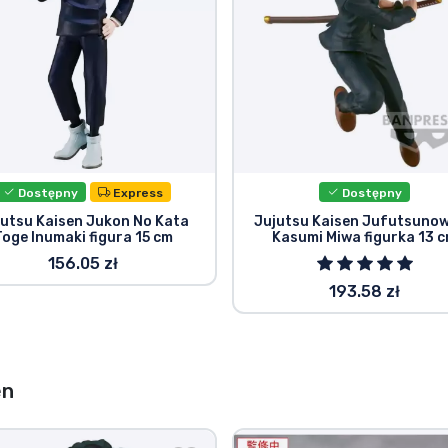
Dostępny
Express
Dostępny
jutsu Kaisen Jukon No Kata
Jujutsu Kaisen Jufutsuno
Toge Inumaki figura 15 cm
Kasumi Miwa figurka 13 
156.05 zł
193.58 zł
en