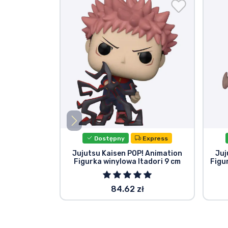
Dostępny
Express
Jujutsu Kaisen POP! Animation
Juj
Figurka winylowa Itadori 9 cm
Figu
84.62 zł