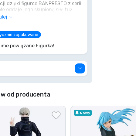
cji dzięki figurce BANPRESTO z serii
le oddaje jego skupioną siłę tuż
cia. Niech Twoja odpowiedź nie
alej
e 'łosoś'! Zdobądź tego mistrza
ą moc, zanim zniknie jak szept.
brycznie zapakowane
ime powiązane Figurka!
ów od producenta
Nowy