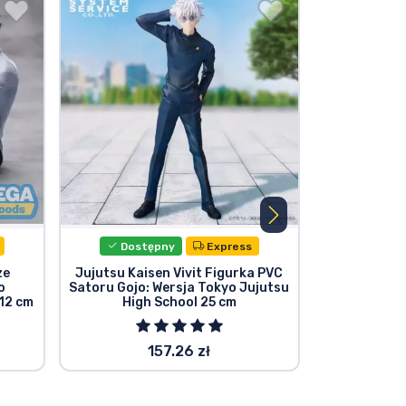
Dostępny
Express
Dost
ze
Jujutsu Kaisen Vivit Figurka PVC
Jujutsu K
o
Satoru Gojo: Wersja Tokyo Jujutsu
Statu
12 cm
High School 25 cm
157.26 zł