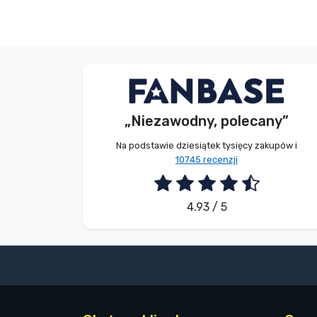
Bez imienia
Kupujący
„Niezawodny, polecany”
2026. 08. 08.
Na podstawie dziesiątek tysięcy zakupów i
10745 recenzji
4.93 / 5