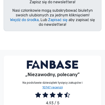
Zapisz się do newslettera!
Typy produktów
Nasi członkowie mogą subskrybować biuletyn
swoich ulubionych za jednym kliknięciem!
Marki
Wejdź do środka
, Lub
Zapisać się
aby zapisać się
do newslettera!
„Niezawodny, polecany”
Na podstawie dziesiątek tysięcy zakupów i
10747 recenzji
4.93 / 5