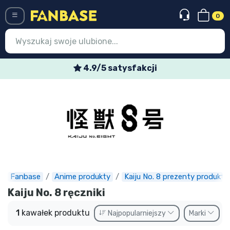
0
Menü
4.9/5 satysfakcji
Wejście
Rejestracja
Najnowsze rzeczy
Oferty specjalne
Doręczenie ekspresowe
Fanbase
Anime produkty
Kaiju No. 8 prezenty produkty
Przedsprzedaż
Kaiju No. 8 ręczniki
Outlet produkty
1
kawałek produktu
Najpopularniejszy
Marki