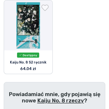
Wysyłka i płatność
Rzeczy seryjne
Rzeczy filmowe
Wspaniałe rzeczy
Dostępny
Rzeczy z anime
Kaiju No. 8 S2 ręcznik
64.04 zł
Rzeczy dla graczy
Rzeczy sportowe
Powiadamiać mnie, gdy pojawią się
Rzeczy muzyczne
nowe
Kaiju No. 8 rzeczy
?