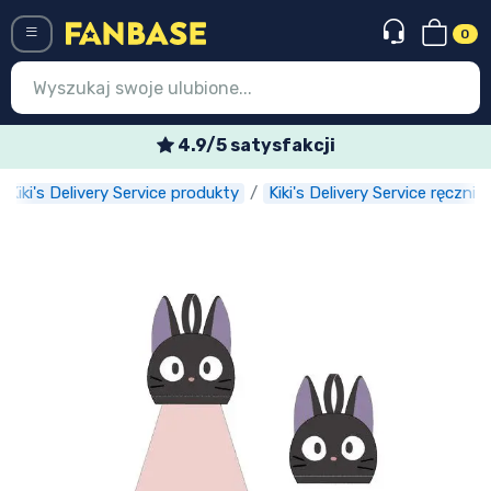
0
Menü
4.9/5 satysfakcji
Kiki's Delivery Service produkty
Kiki's Delivery Service ręczniki
Wejście
Rejestracja
Najnowsze rzeczy
Oferty specjalne
Doręczenie ekspresowe
Przedsprzedaż
Outlet produkty