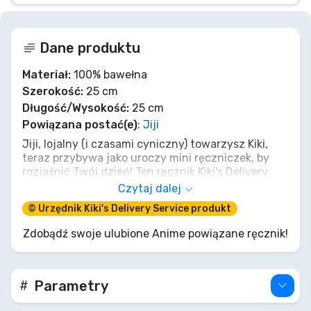
Dane produktu
Materiał:
100% bawełna
Szerokość:
25 cm
Długość/Wysokość:
25 cm
Powiązana postać(e)
:
Jiji
Jiji, lojalny (i czasami cyniczny) towarzysz Kiki,
teraz przybywa jako uroczy mini ręczniczek, by
rozjaśnić Twój dzień! Ten ręcznik Kiki's Delivery
Service Pop-Up Jiji o wymiarach 25x25 cm jest
Czytaj dalej
idealnej wielkości, by mieć go zawsze przy sobie –
© Urzędnik Kiki's Delivery Service produkt
na drobne wpadki lub po prostu by dodać odrobinę
magii do osuszania rąk. Wyobraź sobie, nawet Jiji
Zdobądź swoje ulubione Anime powiązane ręcznik!
by to pochwalił! Zabierz do domu tego miękkiego
małego przyjaciela i spraw, by Twoja codzienność
stała się stylowa, niczym prawdziwej adeptki
magii!
Parametry