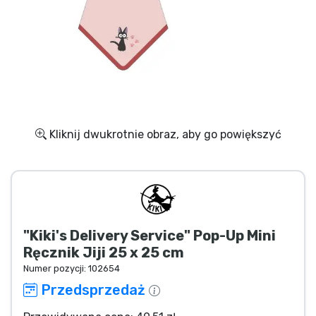
Wysyłka i płatność
Rzeczy seryjne
Rzeczy filmowe
Wspaniałe rzeczy
Kliknij dwukrotnie obraz, aby go powiększyć
Rzeczy z anime
Rzeczy dla graczy
"Kiki's Delivery Service" Pop-Up Mini
Rzeczy sportowe
Ręcznik Jiji 25 x 25 cm
Numer pozycji:
102654
Rzeczy muzyczne
Przedsprzedaż