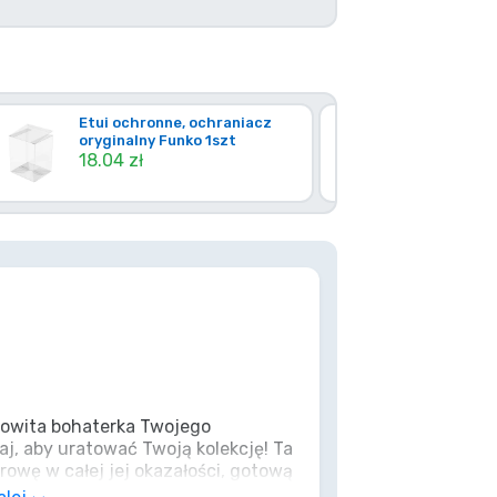
Etui ochronne, ochraniacz
Twarde pla
oryginalny Funko 1szt
ochronne 1 
18.04 zł
FUNKO)
78.57 zł
mowita bohaterka Twojego
aj, aby uratować Twoją kolekcję! Ta
rowę w całej jej okazałości, gotową
 lub jakiejkolwiek nudnej półce. Z