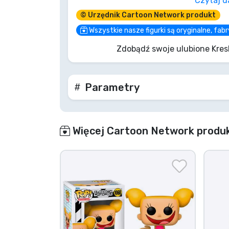
Czytaj d
jej charakterystycznym fioletowym ko
© Urzędnik Cartoon Network produkt
urokiem, jest to pozycja obowiązkowa d
Nie bądź kurczakiem, dodaj tę mistrzyn
Wszystkie nasze figurki są oryginalne, fa
Funko, zanim odleci!
Zdobądź swoje ulubione Kres
Parametry
Więcej Cartoon Network produ