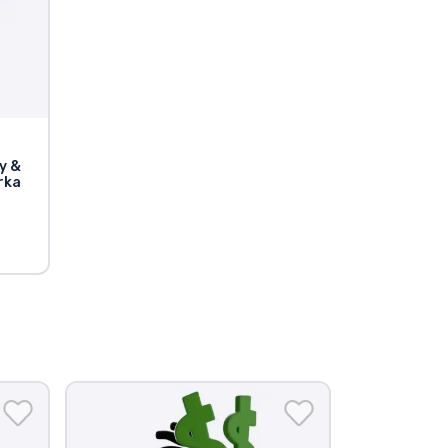
y &
rka