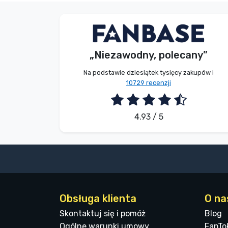
V. Éva
Kupujący
„Niezawodny, polecany”
2026. 08. 06.
Na podstawie dziesiątek tysięcy zakupów i
10729 recenzji
4.93 / 5
Obsługa klienta
O na
Skontaktuj się i pomóż
Blog
Ogólne warunki umowy
FanTo