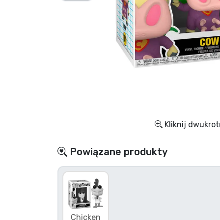
Rzeczy seryjne
Rzeczy filmowe
Wspaniałe rzeczy
Rzeczy z anime
Kliknij dwukrot
Rzeczy dla graczy
Powiązane produkty
Rzeczy sportowe
Rzeczy muzyczne
Typy produktów
Chicken