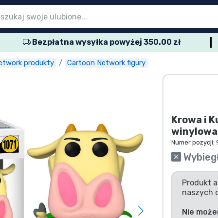
Bezpłatna wysyłka powyżej 350.00 zł
menu głównego
menu głównego
menu głównego
menu głównego
menu głównego
menu głównego
menu głównego
menu głównego
menu głównego
rodukty seryjne
rodukty filmowe
wspaniałe produkty
produkty anime
rodukty dla graczy
produkty sportowe
produkty muzyczne
któw
etwork produkty
Cartoon Network figury
Krowa i K
winylowa
Numer pozycji:
Wybieg
Produkt a
naszych 
Nie może