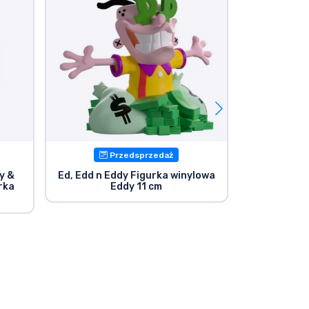
Przedsprzedaż
P
y &
Ed, Edd n Eddy Figurka winylowa
Dexter's 
rka
Eddy 11 cm
winyl