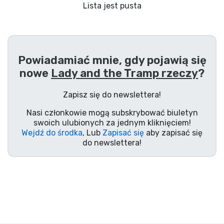
Wysyłka i płatność
Lista jest pusta
Rzeczy seryjne
Powiadamiać mnie, gdy pojawią się
Rzeczy filmowe
nowe
Lady and the Tramp rzeczy
?
Wspaniałe rzeczy
Zapisz się do newslettera!
Nasi członkowie mogą subskrybować biuletyn
Rzeczy z anime
swoich ulubionych za jednym kliknięciem!
Wejdź do środka
, Lub
Zapisać się
aby zapisać się
do newslettera!
Rzeczy dla graczy
Rzeczy sportowe
Rzeczy muzyczne