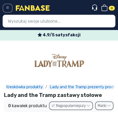
0
Menü
4.9/5 satysfakcji
Wejście
Rejestracja
Najnowsze rzeczy
Oferty specjalne
Doręczenie ekspresowe
Kreskówka produkty
Lady and the Tramp prezenty produk
Lady and the Tramp zastawy stołowe
Przedsprzedaż
0
kawałek produktu
Najpopularniejszy
Marki
Outlet produkty