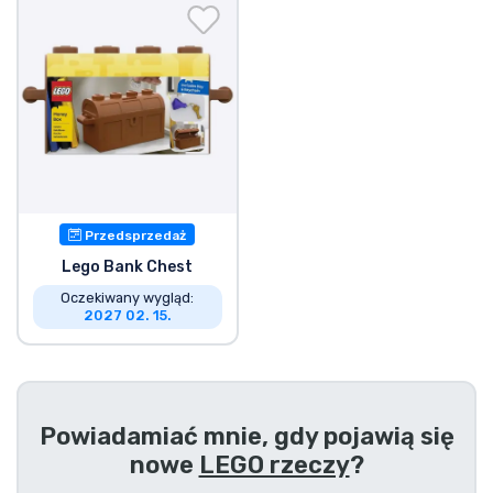
Wysyłka i płatność
Rzeczy seryjne
Rzeczy filmowe
Wspaniałe rzeczy
Przedsprzedaż
Rzeczy z anime
Lego Bank Chest
Oczekiwany wygląd:
2027 02. 15.
Rzeczy dla graczy
Rzeczy sportowe
Powiadamiać mnie, gdy pojawią się
Rzeczy muzyczne
nowe
LEGO rzeczy
?