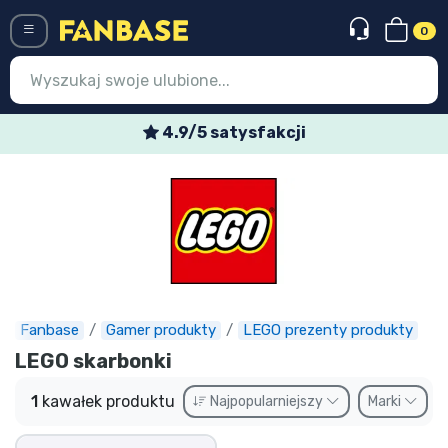
0
Menü
4.9/5 satysfakcji
Wejście
Rejestracja
Najnowsze rzeczy
Oferty specjalne
Doręczenie ekspresowe
Fanbase
Gamer produkty
LEGO prezenty produkty
LEGO skarbonki
Przedsprzedaż
1
kawałek produktu
Najpopularniejszy
Marki
Outlet produkty