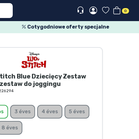
0
Cotygodniowe oferty specjalne
Stitch Blue Dziecięcy Zestaw
 zestaw do joggingu
226294
os
3 éves
4 éves
5 éves
8 éves