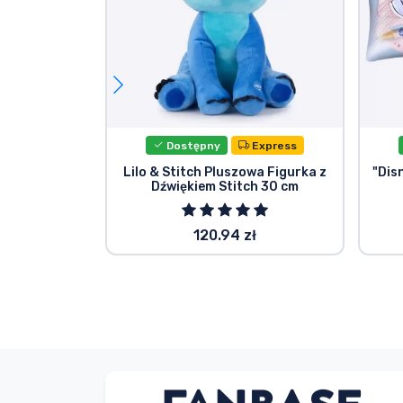
Dostępny
Express
Lilo & Stitch Pluszowa Figurka z
"Dis
Dźwiękiem Stitch 30 cm
120.94 zł
V. Éva
Kupujący