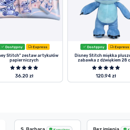
Dostępny
Express
Dostępny
Express
ney Stitch" zestaw artykułów
Disney Stitch miękka plus
papierniczych
zabawka z dźwiękiem 28 
36.20 zł
120.94 zł
S. Barbara
Bez imienia
Kupujący
K