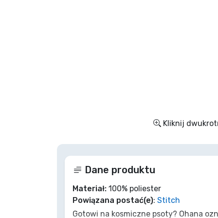
Rzeczy seryjne
Rzeczy filmowe
Wspaniałe rzeczy
Rzeczy z anime
Kliknij dwukrot
Rzeczy dla graczy
Rzeczy sportowe
Dane produktu
Rzeczy muzyczne
Materiał:
100% poliester
Powiązana postać(e)
:
Stitch
Gotowi na kosmiczne psoty? Ohana ozna
Typy produktów