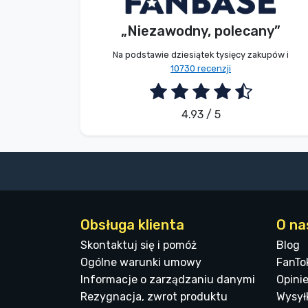
„Niezawodny, polecany”
2026. 08. 06.
Na podstawie dziesiątek tysięcy zakupów i
10730 recenzji
4.93 / 5
Obsługa klienta
O na
Skontaktuj się i pomóż
Blog
Ogólne warunki umowy
FanTo
Informacje o zarządzaniu danymi
Opinie
Rezygnacja, zwrot produktu
Wysyłk