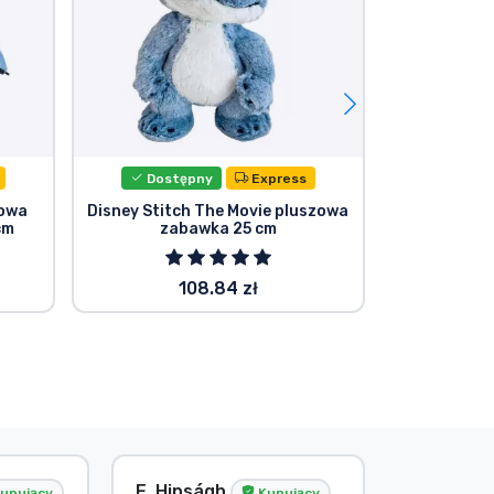
Dostępny
Express
Dost
zowa
Disney Stitch The Movie pluszowa
Disney S
cm
zabawka 25 cm
pluszowa za
108.84 zł
E. Hipságh
Bez imie
upujący
Kupujący