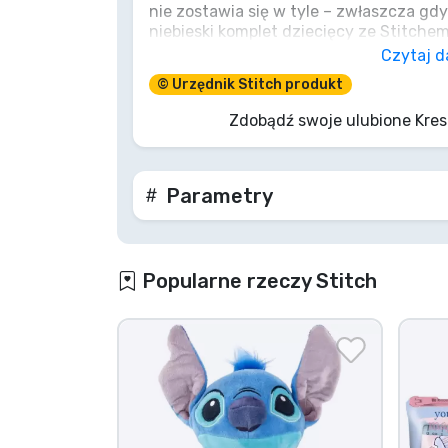
nie zostawia się w tyle – zwłaszcza gd
niebieski komplet dziecięcy ze Stitche
Marki
małego Eksperymentu 626. Niezależnie o
Czytaj d
na domowe lenistwo, miękka bluza z ka
© Urzędnik Stitch produkt
ciepła hawajska bryza. Wprowadź galak
pozwól swojemu maluchowi na beztros
Zdobądź swoje ulubione Kre
wydaniu!
Parametry
Popularne rzeczy Stitch