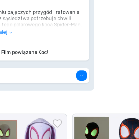
niu pajęczych przygód i ratowania
z sąsiedztwa potrzebuje chwili
a tego polarowego koca Spider-Man.
przytulna kryjówka, idealna do
alej
lub po prostu relaksowania się jak
 egzemplarz i poczuj moc
 Film powiązane Koc!