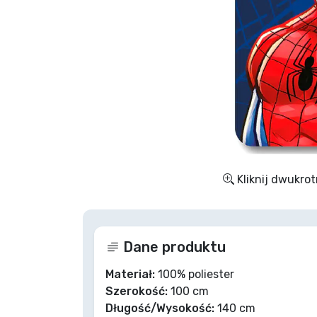
Rzeczy seryjne
Rzeczy filmowe
Wspaniałe rzeczy
Rzeczy z anime
Kliknij dwukrot
Rzeczy dla graczy
Rzeczy sportowe
Dane produktu
Rzeczy muzyczne
Materiał:
100% poliester
Szerokość:
100 cm
Długość/Wysokość:
140 cm
Typy produktów