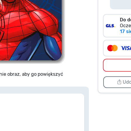
Do d
Ocze
17 si
nie obraz, aby go powiększyć
Udo