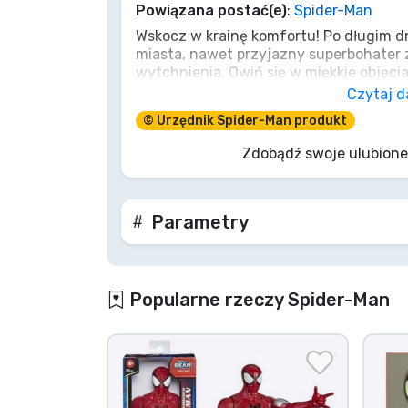
Powiązana postać(e)
:
Spider-Man
Wskocz w krainę komfortu! Po długim d
Marki
miasta, nawet przyjazny superbohater 
wytchnienia. Owiń się w miękkie objęci
To więcej niż zwykłe okrycie; to Twoja 
Czytaj d
oglądania ulubionych przygód Pajączka 
© Urzędnik Spider-Man produkt
superbohater na urlopie. Zdobądź swój
odprężenia!
Zdobądź swoje ulubione
Parametry
Popularne rzeczy Spider-Man