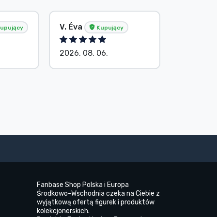
V. Éva
S. Barba
upujący
Kupujący
2026. 08. 06.
2026. 08.
Fanbase Shop Polska i Europa
Środkowo-Wschodnia czeka na Ciebie z
wyjątkową ofertą figurek i produktów
kolekcjonerskich.