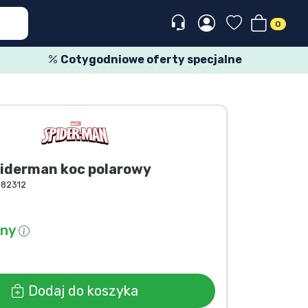
0
Cotygodniowe oferty specjalne
piderman koc polarowy
182312
pny
Dodaj do koszyka