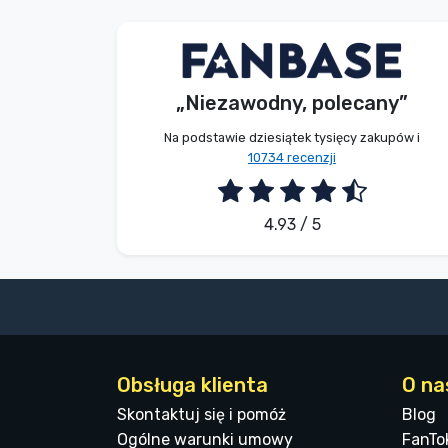
S. Kevin
Kupujący
„Niezawodny, polecany”
2026. 08. 07.
Na podstawie dziesiątek tysięcy zakupów i
10734 recenzji
4.93 / 5
Obsługa klienta
O na
Skontaktuj się i pomóż
Blog
Ogólne warunki umowy
FanTo