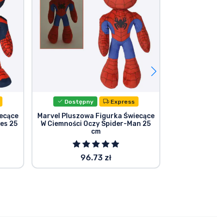
Dostępny
Express
Dost
ecące
Marvel Pluszowa Figurka Świecące
Koc polaro
es 25
W Ciemności Oczy Spider-Man 25
cm
96.73 zł