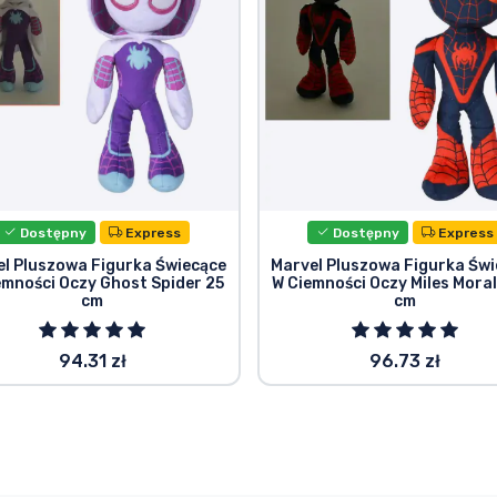
Dostępny
Express
Dostępny
Express
el Pluszowa Figurka Świecące
Marvel Pluszowa Figurka Świ
emności Oczy Ghost Spider 25
W Ciemności Oczy Miles Moral
cm
cm
94.31 zł
96.73 zł