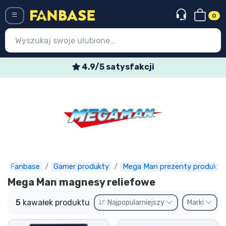
0
Menü
4.9/5 satysfakcji
Wejście
Rejestracja
Najnowsze rzeczy
Oferty specjalne
Doręczenie ekspresowe
Fanbase
Gamer produkty
Mega Man prezenty produkty
Mega Man magnesy reliefowe
Przedsprzedaż
5
kawałek produktu
Najpopularniejszy
Marki
Outlet produkty