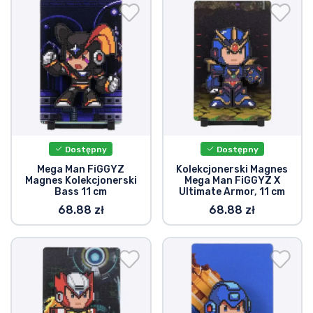
Wysyłka i płatność
Rzeczy seryjne
Rzeczy filmowe
Wspaniałe rzeczy
Dostępny
Dostępny
Rzeczy z anime
Mega Man FiGGYZ
Kolekcjonerski Magnes
Magnes Kolekcjonerski
Mega Man FiGGYZ X
Bass 11 cm
Ultimate Armor, 11 cm
Rzeczy dla graczy
68.88 zł
68.88 zł
Rzeczy sportowe
Rzeczy muzyczne