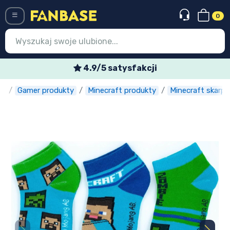
0
Menü
4.9/5 satysfakcji
e
Gamer produkty
Minecraft produkty
Minecraft skarpe
Wejście
Rejestracja
Najnowsze rzeczy
Oferty specjalne
Doręczenie ekspresowe
Przedsprzedaż
Outlet produkty