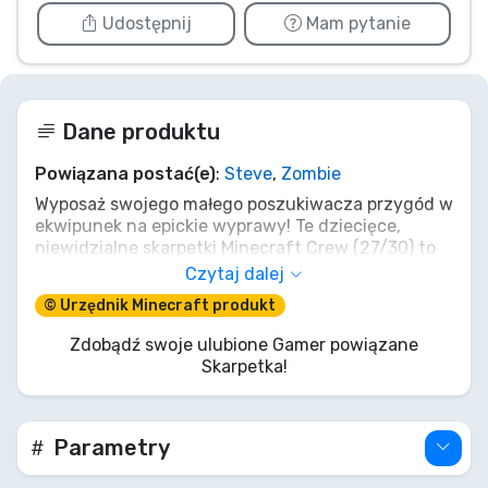
Udostępnij
Mam pytanie
Dane produktu
Powiązana postać(e)
:
Steve
,
Zombie
Wyposaż swojego małego poszukiwacza przygód w
ekwipunek na epickie wyprawy! Te dziecięce,
niewidzialne skarpetki Minecraft Crew (27/30) to
nie tylko osłona na stopy; to sprzęt do skradania
Czytaj dalej
się w blokowych światach. Z postacią Steve'a i
© Urzędnik Minecraft produkt
podstępnymi Creeperami, dodadzą pikselowej
mocy każdemu krokowi, bez utraty charakteru.
Zdobądź swoje ulubione Gamer powiązane
Wydobądź komfort, stwórz swój styl!
Skarpetka!
Parametry