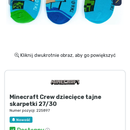
Wysyłka i płatność
Rzeczy seryjne
Rzeczy filmowe
Wspaniałe rzeczy
Kliknij dwukrotnie obraz, aby go powiększyć
Rzeczy z anime
Rzeczy dla graczy
Minecraft Crew dziecięce tajne
Rzeczy sportowe
skarpetki 27/30
Numer pozycji:
225897
Rzeczy muzyczne
Nowość
Dostępny