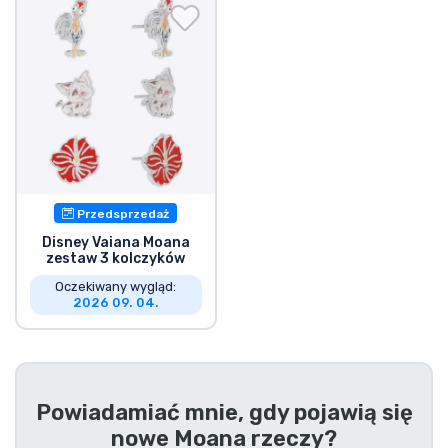
Wysyłka i płatność
Rzeczy seryjne
Rzeczy filmowe
Wspaniałe rzeczy
Przedsprzedaż
Rzeczy z anime
Disney Vaiana Moana
zestaw 3 kolczyków
Oczekiwany wygląd:
Rzeczy dla graczy
2026 09. 04.
Rzeczy sportowe
Rzeczy muzyczne
Powiadamiać mnie, gdy pojawią się
nowe
Moana rzeczy
?