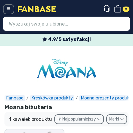
0
Menü
4.9/5 satysfakcji
Wejście
Rejestracja
Najnowsze rzeczy
Oferty specjalne
Doręczenie ekspresowe
Fanbase
Kreskówka produkty
Moana prezenty produkt
Moana biżuteria
Przedsprzedaż
1
kawałek produktu
Najpopularniejszy
Marki
Outlet produkty