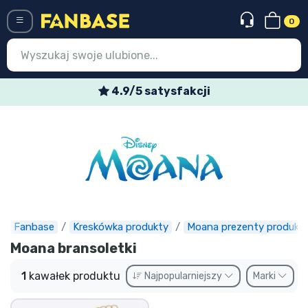
0
Menü
4.9/5 satysfakcji
Wejście
Rejestracja
Najnowsze rzeczy
Oferty specjalne
Doręczenie ekspresowe
Fanbase
Kreskówka produkty
Moana prezenty produkt
Moana bransoletki
Przedsprzedaż
1
kawałek produktu
Najpopularniejszy
Marki
Outlet produkty