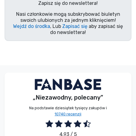
Zapisz się do newslettera!
Typy produktów
Nasi członkowie mogą subskrybować biuletyn
swoich ulubionych za jednym kliknięciem!
Marki
Wejdź do środka
, Lub
Zapisać się
aby zapisać się
do newslettera!
„Niezawodny, polecany”
Na podstawie dziesiątek tysięcy zakupów i
10740 recenzji
4.93 / 5