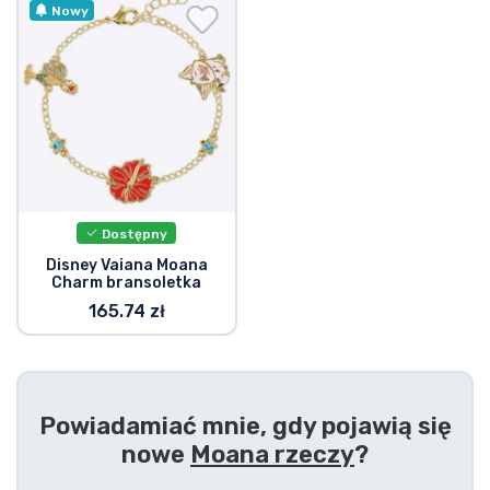
Wysyłka i płatność
Nowy
Rzeczy seryjne
Rzeczy filmowe
Wspaniałe rzeczy
Dostępny
Rzeczy z anime
Disney Vaiana Moana
Charm bransoletka
165.74 zł
Rzeczy dla graczy
Rzeczy sportowe
Powiadamiać mnie, gdy pojawią się
Rzeczy muzyczne
nowe
Moana rzeczy
?