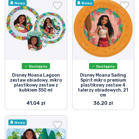
Wysyłka i płatność
Nowy
Nowy
Rzeczy seryjne
Rzeczy filmowe
Wspaniałe rzeczy
Dostępny
Dostępny
Rzeczy z anime
Disney Moana Lagoon
Disney Moana Sailing
zestaw obiadowy, mikro
Spirit mikro premium
plastikowy zestaw z
plastikowy zestaw 4
Rzeczy dla graczy
kubkiem 350 ml
talerzy obiadowych, 21
cm
41.04 zł
36.20 zł
Rzeczy sportowe
Nowy
Rzeczy muzyczne