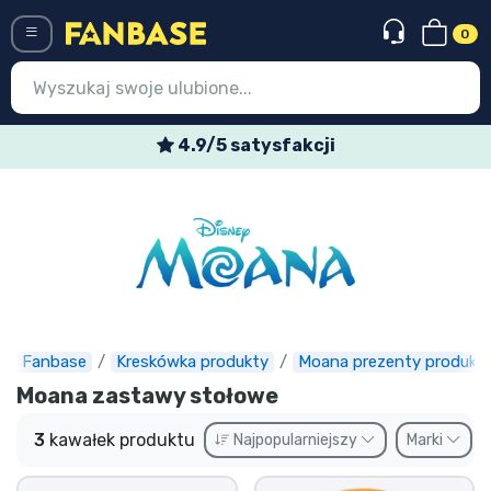
0
Menü
4.9/5 satysfakcji
Wejście
Rejestracja
Najnowsze rzeczy
Oferty specjalne
Doręczenie ekspresowe
Fanbase
Kreskówka produkty
Moana prezenty produkt
Moana zastawy stołowe
Przedsprzedaż
3
kawałek produktu
Najpopularniejszy
Marki
Outlet produkty