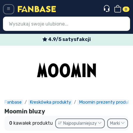
0
Menü
4.9/5 satysfakcji
Wejście
Rejestracja
Najnowsze rzeczy
Oferty specjalne
Doręczenie ekspresowe
Fanbase
Kreskówka produkty
Moomin prezenty produkt
Przedsprzedaż
Moomin bluzy
Outlet produkty
0
kawałek produktu
Najpopularniejszy
Marki