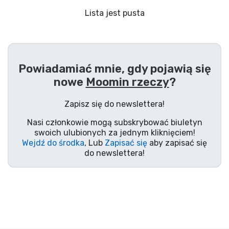
Wysyłka i płatność
Lista jest pusta
Rzeczy seryjne
Rzeczy filmowe
Powiadamiać mnie, gdy pojawią się
nowe
Moomin rzeczy
?
Wspaniałe rzeczy
Zapisz się do newslettera!
Rzeczy z anime
Nasi członkowie mogą subskrybować biuletyn
swoich ulubionych za jednym kliknięciem!
Wejdź do środka
, Lub
Zapisać się
aby zapisać się
Rzeczy dla graczy
do newslettera!
Rzeczy sportowe
Rzeczy muzyczne