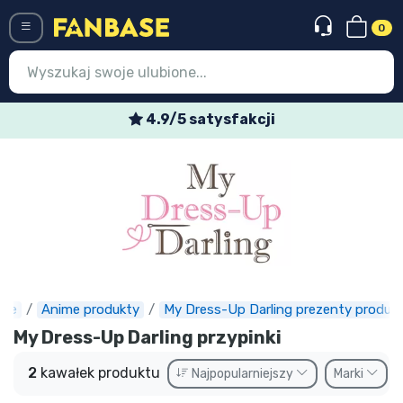
0
Menü
4.9/5 satysfakcji
Wejście
Rejestracja
Najnowsze rzeczy
Oferty specjalne
Doręczenie ekspresowe
ase
Anime produkty
My Dress-Up Darling prezenty produk
Przedsprzedaż
My Dress-Up Darling przypinki
Outlet produkty
2
kawałek produktu
Najpopularniejszy
Marki