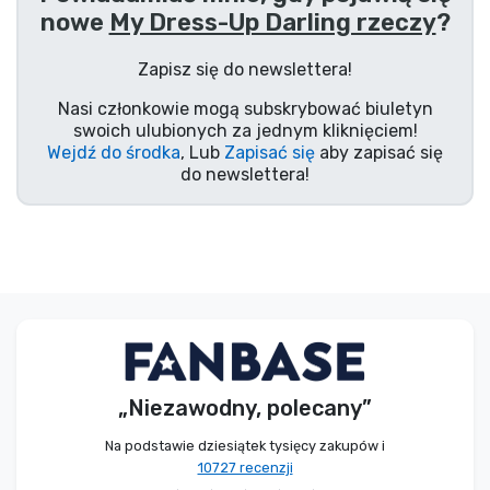
nowe
My Dress-Up Darling rzeczy
?
Typy produktów
Zapisz się do newslettera!
Marki
Nasi członkowie mogą subskrybować biuletyn
swoich ulubionych za jednym kliknięciem!
Wejdź do środka
, Lub
Zapisać się
aby zapisać się
do newslettera!
„Niezawodny, polecany”
Na podstawie dziesiątek tysięcy zakupów i
10727 recenzji