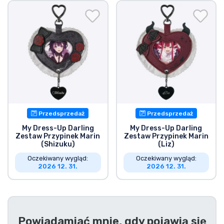
Wysyłka i płatność
Rzeczy seryjne
Rzeczy filmowe
Wspaniałe rzeczy
Przedsprzedaż
Przedsprzedaż
Rzeczy z anime
My Dress-Up Darling
My Dress-Up Darling
Zestaw Przypinek Marin
Zestaw Przypinek Marin
(Shizuku)
(Liz)
Rzeczy dla graczy
Oczekiwany wygląd:
Oczekiwany wygląd:
2026 12. 31.
2026 12. 31.
Rzeczy sportowe
Rzeczy muzyczne
Powiadamiać mnie, gdy pojawią się