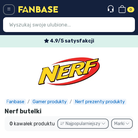
0
Menü
4.9/5 satysfakcji
Wejście
Rejestracja
Najnowsze rzeczy
Oferty specjalne
Doręczenie ekspresowe
Fanbase
Gamer produkty
Nerf prezenty produkty
Nerf butelki
Przedsprzedaż
0
kawałek produktu
Najpopularniejszy
Marki
Outlet produkty