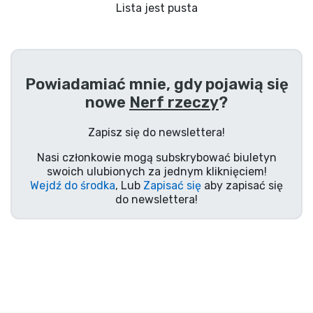
Wysyłka i płatność
Lista jest pusta
Rzeczy seryjne
Powiadamiać mnie, gdy pojawią się
Rzeczy filmowe
nowe
Nerf rzeczy
?
Wspaniałe rzeczy
Zapisz się do newslettera!
Nasi członkowie mogą subskrybować biuletyn
Rzeczy z anime
swoich ulubionych za jednym kliknięciem!
Wejdź do środka
, Lub
Zapisać się
aby zapisać się
do newslettera!
Rzeczy dla graczy
Rzeczy sportowe
Rzeczy muzyczne