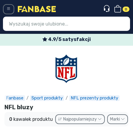
0
Menü
4.9/5 satysfakcji
Wejście
Rejestracja
Najnowsze rzeczy
Oferty specjalne
Doręczenie ekspresowe
Fanbase
Sport produkty
NFL prezenty produkty
NFL bluzy
Przedsprzedaż
0
kawałek produktu
Najpopularniejszy
Marki
Outlet produkty