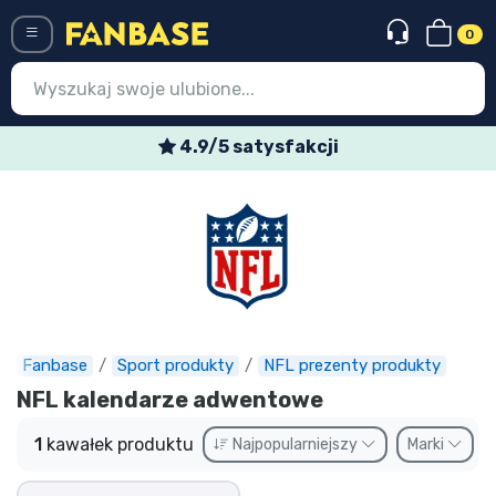
0
Menü
4.9/5 satysfakcji
Wejście
Rejestracja
Najnowsze rzeczy
Oferty specjalne
Doręczenie ekspresowe
Fanbase
Sport produkty
NFL prezenty produkty
NFL kalendarze adwentowe
Przedsprzedaż
1
kawałek produktu
Najpopularniejszy
Marki
Outlet produkty