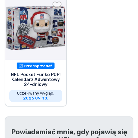
Wysyłka i płatność
Rzeczy seryjne
Rzeczy filmowe
Wspaniałe rzeczy
Przedsprzedaż
Rzeczy z anime
NFL Pocket Funko POP!
Kalendarz Adwentowy
24-dniowy
Rzeczy dla graczy
Oczekiwany wygląd:
2026 09. 18.
Rzeczy sportowe
Rzeczy muzyczne
Powiadamiać mnie, gdy pojawią się