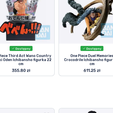
Dostępny
Dostępny
Piece Third Act Wano Country
One Piece Duel Memorie
i Oden Ichibansho figurka 22
Crocodrile Ichibansho figur
cm
cm
355.80 zł
611.25 zł