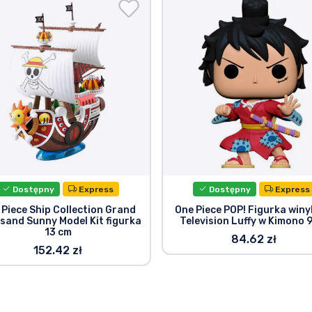
Dostępny
Express
Dostępny
Express
 Piece Ship Collection Grand
One Piece POP! Figurka win
sand Sunny Model Kit figurka
Television Luffy w Kimono 
13 cm
84.62 zł
152.42 zł