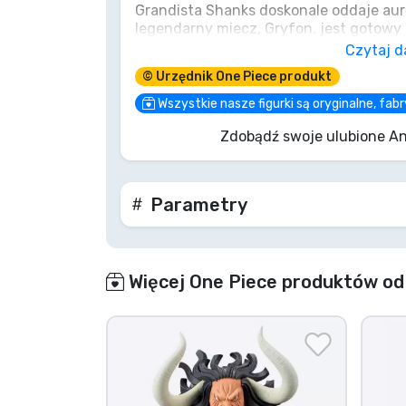
Grandista Shanks doskonale oddaje au
legendarny miecz, Gryfon, jest gotowy 
Marki
nawet w 22-centymetrowej formie. Nie 
Czytaj d
zdobądź swojego Yonko!
© Urzędnik One Piece produkt
Wszystkie nasze figurki są oryginalne, fa
Zdobądź swoje ulubione An
Parametry
Więcej One Piece produktów od