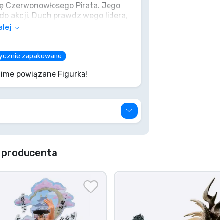
rę Czerwonowłosego Pirata. Jego
do akcji. Duch prawdziwego lidera,
pozwól, by ta szansa umknęła –
alej
brycznie zapakowane
ime powiązane Figurka!
 producenta