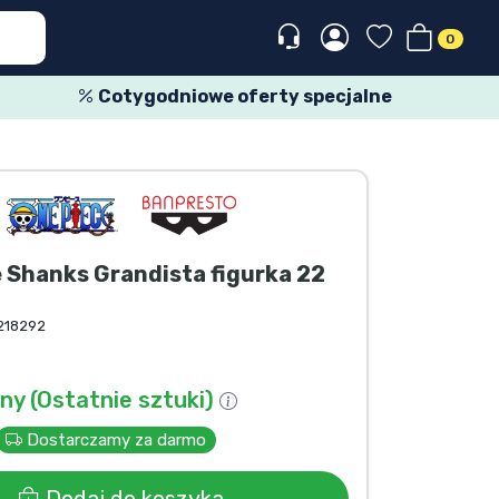
0
Cotygodniowe oferty specjalne
 Shanks Grandista figurka 22
218292
y (Ostatnie sztuki)
Dostarczamy za darmo
Dodaj do koszyka