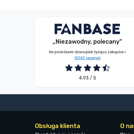
Dávid Sulyok
Kupujący
„Niezawodny, polecany”
2026. 08. 08.
Na podstawie dziesiątek tysięcy zakupów i
10747 recenzji
4.93 / 5
Obsługa klienta
O na