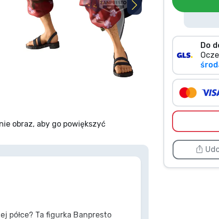
Do d
Ocze
środa
nie obraz, aby go powiększyć
Udo
j półce? Ta figurka Banpresto