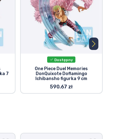
Dostępny
s
One Piece Duel Memories
One Piece Du
ka 7
DonQuixote Doflamingo
Katakuri Ich
Ichibansho figurka 9 cm
590.67 zł