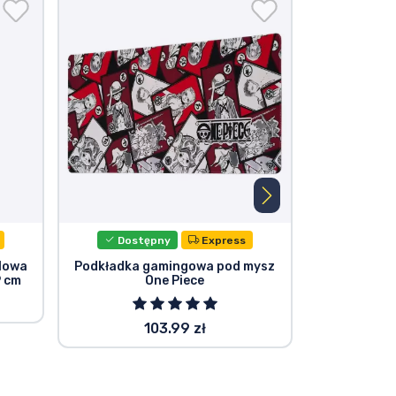
Dostępny
Express
Dost
ylowa
Podkładka gamingowa pod mysz
Funko POP f
9 cm
One Piece
103.99 zł