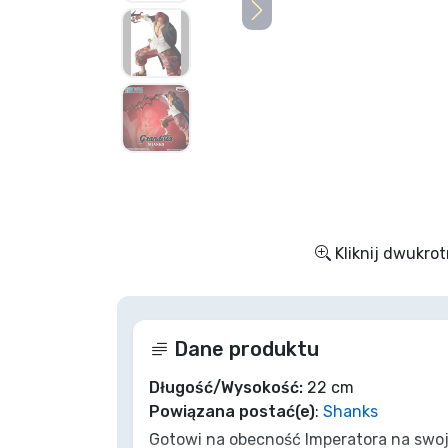
Rzeczy seryjne
Rzeczy filmowe
Wspaniałe rzeczy
Rzeczy z anime
Kliknij dwukrot
Rzeczy dla graczy
Rzeczy sportowe
Dane produktu
Rzeczy muzyczne
Długość/Wysokość:
22 cm
Powiązana postać(e)
:
Shanks
Gotowi na obecność Imperatora na swoje
Typy produktów