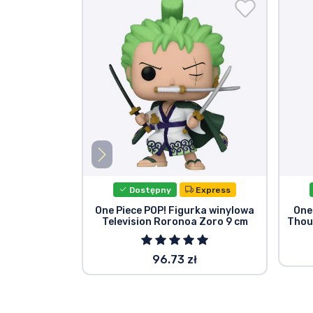
Dostępny
Express
One Piece POP! Figurka winylowa
One
Television Roronoa Zoro 9 cm
Thou
96.73 zł