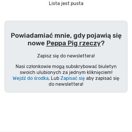
Wysyłka i płatność
Lista jest pusta
Rzeczy seryjne
Powiadamiać mnie, gdy pojawią się
Rzeczy filmowe
nowe
Peppa Pig rzeczy
?
Wspaniałe rzeczy
Zapisz się do newslettera!
Nasi członkowie mogą subskrybować biuletyn
Rzeczy z anime
swoich ulubionych za jednym kliknięciem!
Wejdź do środka
, Lub
Zapisać się
aby zapisać się
do newslettera!
Rzeczy dla graczy
Rzeczy sportowe
Rzeczy muzyczne