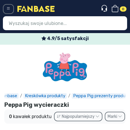
0
Menü
4.9/5 satysfakcji
Wejście
Rejestracja
Najnowsze rzeczy
Oferty specjalne
Doręczenie ekspresowe
Fanbase
Kreskówka produkty
Peppa Pig prezenty produkt
Peppa Pig wycieraczki
Przedsprzedaż
0
kawałek produktu
Najpopularniejszy
Marki
Outlet produkty