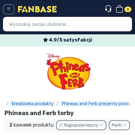
0
Menü
4.9/5 satysfakcji
Wejście
Rejestracja
Najnowsze rzeczy
Oferty specjalne
Doręczenie ekspresowe
se
Kreskówka produkty
Phineas and Ferb prezenty produkt
Przedsprzedaż
Phineas and Ferb torby
Outlet produkty
2
kawałek produktu
Najpopularniejszy
Marki