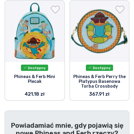
Wysyłka i płatność
Rzeczy seryjne
Rzeczy filmowe
Wspaniałe rzeczy
Dostępny
Dostępny
Rzeczy z anime
Phineas & Ferb Mini
Phineas & Ferb Perry the
Plecak
Platypus Basenowa
Torba Crossbody
Rzeczy dla graczy
421.18 zł
367.91 zł
Rzeczy sportowe
Rzeczy muzyczne
Powiadamiać mnie, gdy pojawią się
nowe
Phineas and Ferb rzeczy
?