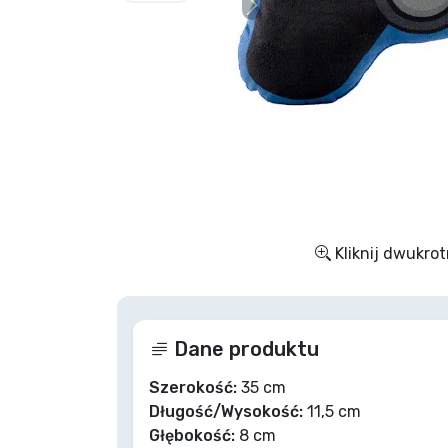
Rzeczy seryjne
Rzeczy filmowe
Wspaniałe rzeczy
Rzeczy z anime
Kliknij dwukrot
Rzeczy dla graczy
Rzeczy sportowe
Dane produktu
Rzeczy muzyczne
Szerokość:
35 cm
Długość/Wysokość:
11,5 cm
Głębokość:
8 cm
Typy produktów