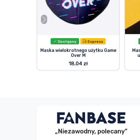
Dostępny
Express
Maska wielokrotnego użytku Game
Mas
Over M
u
18.04 zł
S. Kevin
Kupujący
„Niezawodny, polecany”
2026. 08. 07.