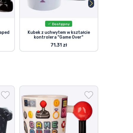
Dostępny
haped
Kubek z uchwytem w kształcie
Kubek 
kontrolera "Game Over"
71.31 zł