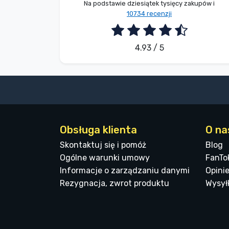
Na podstawie dziesiątek tysięcy zakupów i
10734 recenzji
4.93 / 5
Obsługa klienta
O na
Skontaktuj się i pomóż
Blog
Ogólne warunki umowy
FanTo
Informacje o zarządzaniu danymi
Opinie
Rezygnacja, zwrot produktu
Wysyłk