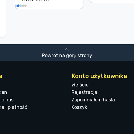
Powrót na górę strony
s
Konto użytkownika
Wejście
ken
Rejestracja
 o nas
Zapomniałem hasła
a i płatność
Koszyk