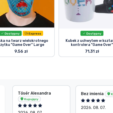
Dostępny
Express
Dostępny
ka na twarz wielokrotnego
Kubek z uchwytem w kształ
żytku "Game Over" Large
kontrolera "Game Over
9.56 zł
71.31 zł
Tősér Alexandra
Bez imienia
K
Kupujący
2026. 08. 07.
2026. 08. 07.