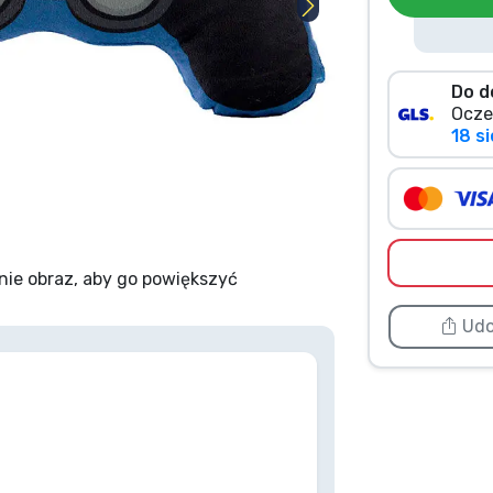
Do d
Ocze
18 si
nie obraz, aby go powiększyć
Udo