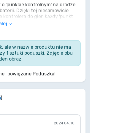
 o 'punkcie kontrolnym' na drodze
aterii. Dzięki tej niesamowicie
 kontrolera do gier, każdy 'punkt
o intensywnych bitwach to idealny
alej
 kolejnym 'epickim zwycięstwie'. To
 gracza, zasłużona nagrada po
rzedmiot wsparcia' w prawdziwym
ądź ją i wciśnij przycisk komfortu!
k, ale w nazwie produktu nie ma
y 1 sztuki poduszki. Zdjęcie obu
den obraz.
mer powiązane Poduszka!
a
)
2024 04. 10.