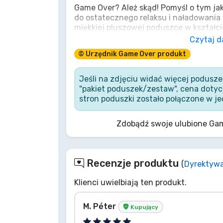
Game Over? Ależ skąd! Pomyśl o tym jak
do ostatecznego relaksu i naładowania b
Marki
miękkiej pluszowej poduszce w kształcie
zapisu' staje się szczytem komfortu. P
Czytaj d
wybór, aby stylowo odpocząć i marzyć o
© Urzędnik Game Over produkt
więcej niż zwykła poduszka: to trofeum
wirtualnych potyczkach i najlepszy 'p
życiu. Zrestartuj z nią swój dzień! Zdob
Jeśli na zdjęciu widać więcej podusze
"pakiet poduszek/zestaw", cena dotycz
stron poduszki zostało połączone w je
Zdobądź swoje ulubione Ga
Recenzje produktu
(
Dyrektyw
Klienci uwielbiają ten produkt.
M. Péter
Kupujący