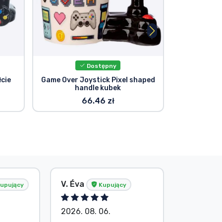
Dostępny
cie
Game Over Joystick Pixel shaped
Kubek z u
"
handle kubek
kontrolera 
66.46 zł
V. Éva
S. Barba
upujący
Kupujący
2026. 08. 06.
2026. 08.