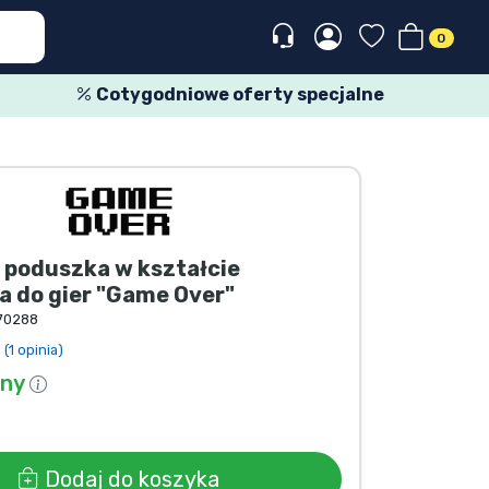
0
Cotygodniowe oferty specjalne
 poduszka w kształcie
a do gier "Game Over"
70288
(1 opinia)
pny
Dodaj do koszyka