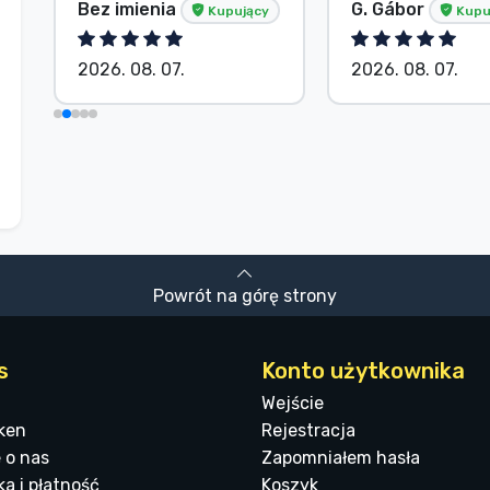
Bez imienia
G. Gábor
Kupujący
Kupu
2026. 08. 07.
2026. 08. 07.
Powrót na górę strony
s
Konto użytkownika
Wejście
ken
Rejestracja
 o nas
Zapomniałem hasła
a i płatność
Koszyk