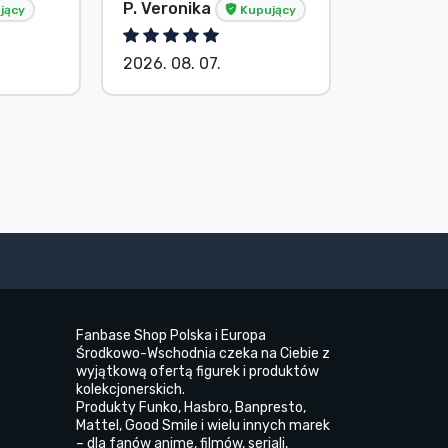
P. Veronika
Bez imie
jący
Kupujący
2026. 08. 07.
2026. 08.
Fanbase Shop Polska i Europa
Środkowo-Wschodnia czeka na Ciebie z
wyjątkową ofertą figurek i produktów
kolekcjonerskich.
Produkty Funko, Hasbro, Banpresto,
Mattel, Good Smile i wielu innych marek
– dla fanów anime, filmów, seriali,