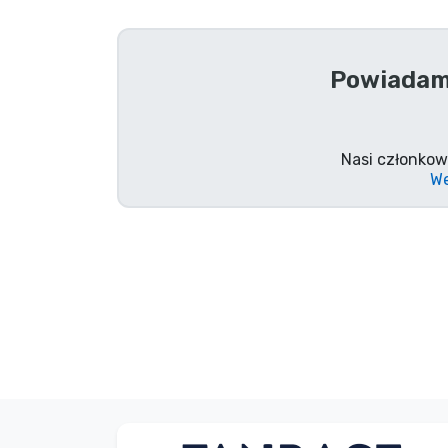
Rzeczy seryjne
Powiadami
Rzeczy filmowe
Wspaniałe rzeczy
Nasi członkow
We
Rzeczy z anime
Rzeczy dla graczy
Rzeczy sportowe
Rzeczy muzyczne
Typy produktów