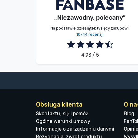
Bez imienia
Kupujący
Marki
„Niezawodny, polecany”
2026. 08. 07.
Na podstawie dziesiątek tysięcy zakupów i
10744 recenzji
4.93 / 5
Obsługa klienta
O na
Skontaktuj się i pomóż
Blog
Ogólne warunki umowy
FanTo
Informacje o zarządzaniu danymi
Opinie
Rezygnacja, zwrot produktu
Wysyłk