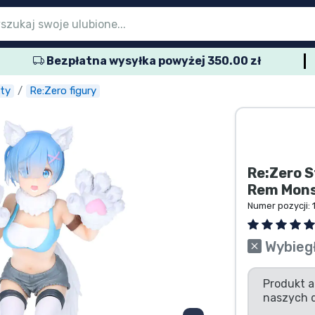
Bezpłatna wysyłka powyżej 350.00 zł
menu głównego
menu głównego
menu głównego
menu głównego
menu głównego
menu głównego
menu głównego
menu głównego
menu głównego
rodukty seryjne
rodukty filmowe
wspaniałe produkty
produkty anime
rodukty dla graczy
produkty sportowe
produkty muzyczne
któw
kty
Re:Zero figury
Re:Zero S
Rem Mons
Numer pozycji:
Wybieg
Produkt a
naszych 