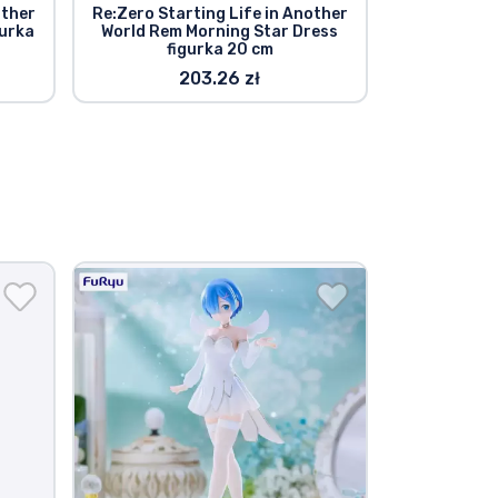
other
Re:Zero Starting Life in Another
Re:Zero Sta
gurka
World Rem Morning Star Dress
World Glit
figurka 20 cm
f
203.26 zł