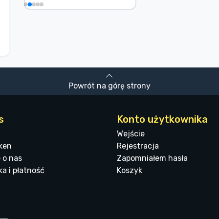
Powrót na górę strony
s
Konto użytkownika
Wejście
ken
Rejestracja
 o nas
Zapomniałem hasła
a i płatność
Koszyk