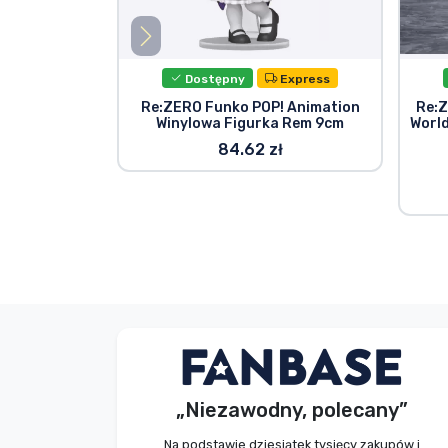
Dostępny
Express
Re:ZERO Funko POP! Animation
Re:Z
Winylowa Figurka Rem 9cm
Worl
84.62 zł
Bez imienia
Kupujący
„Niezawodny, polecany”
2026. 08. 08.
Na podstawie dziesiątek tysięcy zakupów i