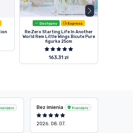
Dostępny
Express
Dost
tion
Re:Zero Starting Life In Another
Re:Zero Sta
World Rem Little Wings Bicute Pure
World Yum
figurka 25cm
Rem Mof
163.31 zł
Bez imienia
Bez imie
upujący
Kupujący
2026. 08. 07.
2026. 08.