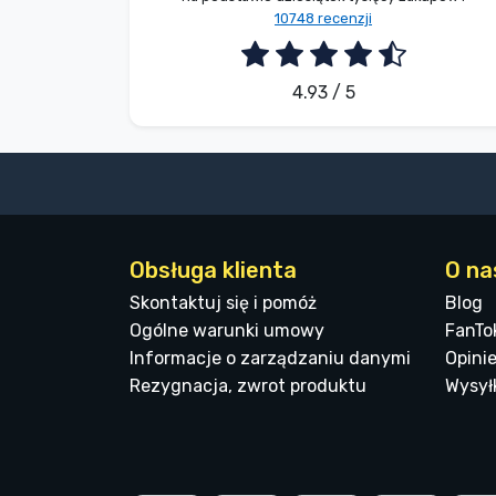
10748 recenzji
4.93 / 5
Obsługa klienta
O na
Skontaktuj się i pomóż
Blog
Ogólne warunki umowy
FanTo
Informacje o zarządzaniu danymi
Opinie
Rezygnacja, zwrot produktu
Wysyłk