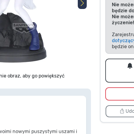
Nie może
będzie d
Nie może
życzenie!
Zarejestr
dotycząc
będzie on
nie obraz, aby go powiększyć
Udo
woimi nowymi puszystymi uszami i