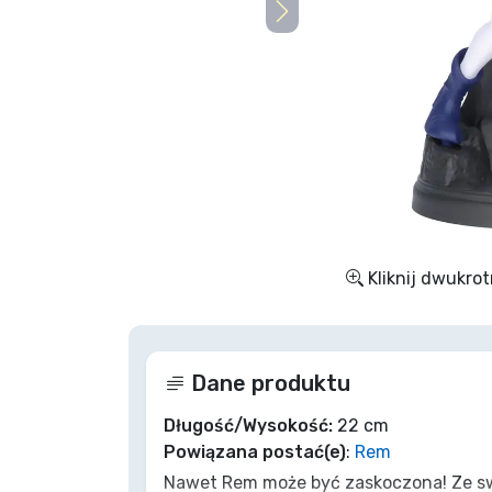
Rzeczy seryjne
Rzeczy filmowe
Wspaniałe rzeczy
Rzeczy z anime
Kliknij dwukrot
Rzeczy dla graczy
Rzeczy sportowe
Dane produktu
Rzeczy muzyczne
Długość/Wysokość:
22 cm
Powiązana postać(e)
:
Rem
Nawet Rem może być zaskoczona! Ze s
Typy produktów