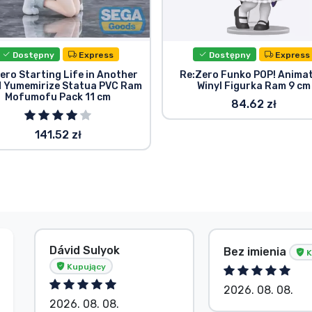
Dostępny
Express
Dostępny
Express
ero Starting Life in Another
Re:Zero Funko POP! Anima
d Yumemirize Statua PVC Ram
Winyl Figurka Ram 9 cm
Mofumofu Pack 11 cm
84.62 zł
141.52 zł
Dávid Sulyok
Bez imienia
K
Kupujący
2026. 08. 08.
2026. 08. 08.