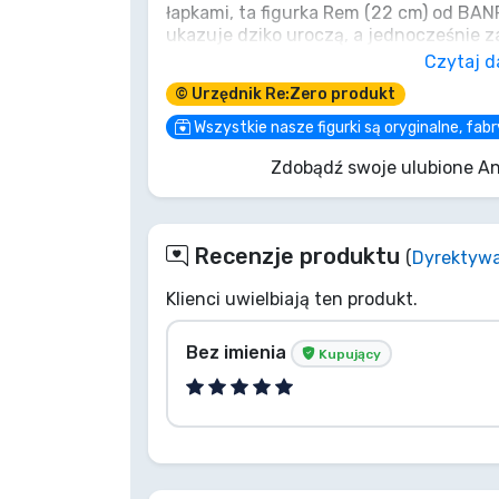
łapkami, ta figurka Rem (22 cm) od BAN
ukazuje dziko uroczą, a jednocześnie za
Marki
ukochanej oni. Uchwycona w połowie s
Czytaj d
mieszanką szoku i zabawnego uroku, j
© Urzędnik Re:Zero produkt
świata. Czy będziesz jej Subaru-kunem
dom do ochrony, by zacząć od zera? Ob
Wszystkie nasze figurki są oryginalne, fa
Zdobądź swoje ulubione An
Recenzje produktu
(
Dyrektyw
Klienci uwielbiają ten produkt.
Bez imienia
Kupujący