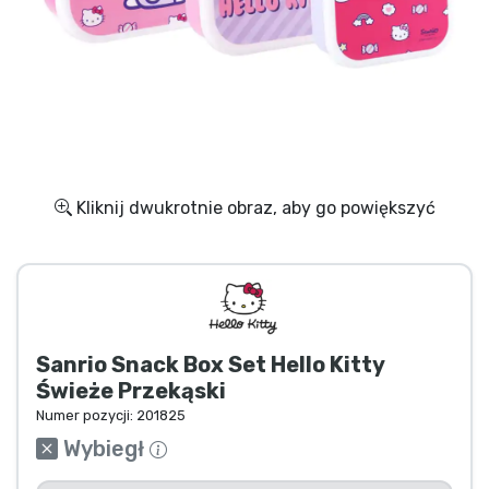
Wysyłka i płatność
Rzeczy seryjne
Rzeczy filmowe
Wspaniałe rzeczy
Kliknij dwukrotnie obraz, aby go powiększyć
Rzeczy z anime
Rzeczy dla graczy
Sanrio Snack Box Set Hello Kitty
Rzeczy sportowe
Świeże Przekąski
Numer pozycji:
201825
Rzeczy muzyczne
Wybiegł