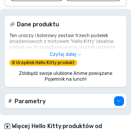
Dane produktu
Ten uroczy i kolorowy zestaw trzech pudełek
śniadaniowych z motywem 'Hello Kitty' idealnie
nadaje się do przechowywania resztek jedzenia
lub zabierania ulubionych przekąsek do pracy lub
Czytaj dalej
szkoły. Pudełka można wygodnie przechowywać
© Urzędnik Hello Kitty produkt
jedno w drugim, oszczędzając miejsce w szafce.
Zdobądź swoje ulubione Anime powiązane
Nie nadają się do używania w kuchence
Pojemnik na lunch!
mikrofalowej i zmywarce. Należy myć je wyłącznie
ręcznie.
Parametry
Więcej Hello Kitty produktów od