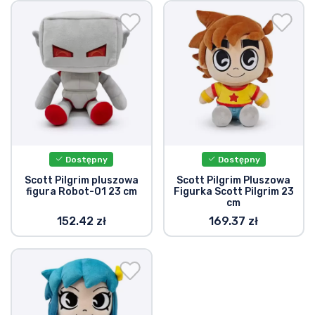
Wysyłka i płatność
Rzeczy seryjne
Rzeczy filmowe
Wspaniałe rzeczy
Dostępny
Dostępny
Rzeczy z anime
Scott Pilgrim pluszowa
Scott Pilgrim Pluszowa
figura Robot-01 23 cm
Figurka Scott Pilgrim 23
cm
Rzeczy dla graczy
152.42 zł
169.37 zł
Rzeczy sportowe
Rzeczy muzyczne