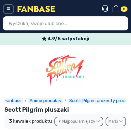
0
Menü
4.9/5 satysfakcji
Wejście
Rejestracja
Najnowsze rzeczy
Oferty specjalne
Doręczenie ekspresowe
Fanbase
Anime produkty
Scott Pilgrim prezenty produk
Przedsprzedaż
Scott Pilgrim pluszaki
Outlet produkty
3
kawałek produktu
Najpopularniejszy
Marki