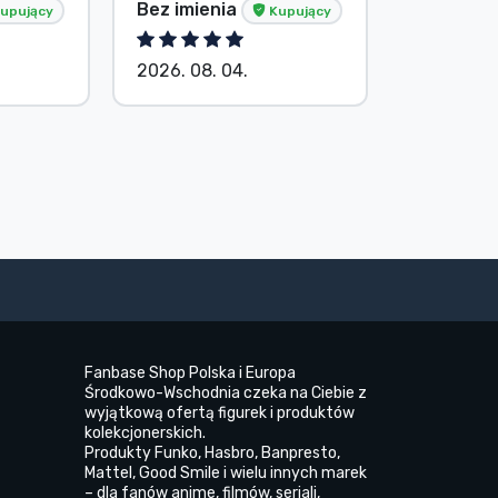
Baranyi P
Bez imienia
upujący
Kupujący
Kupując
2026. 08. 04.
2026. 08.
Fanbase Shop Polska i Europa
Środkowo-Wschodnia czeka na Ciebie z
wyjątkową ofertą figurek i produktów
kolekcjonerskich.
Produkty Funko, Hasbro, Banpresto,
Mattel, Good Smile i wielu innych marek
– dla fanów anime, filmów, seriali,