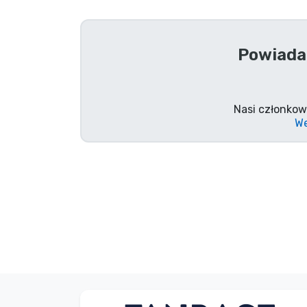
Rzeczy seryjne
Powiada
Rzeczy filmowe
Wspaniałe rzeczy
Nasi członkow
We
Rzeczy z anime
Rzeczy dla graczy
Rzeczy sportowe
Rzeczy muzyczne
Typy produktów