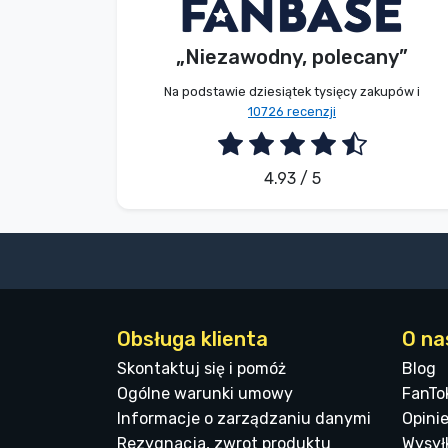
E. Hipságh
Kupujący
Marki
„Niezawodny, polecany”
2026. 08. 06.
Na podstawie dziesiątek tysięcy zakupów i
10726 recenzji
4.93 / 5
Obsługa klienta
O na
Skontaktuj się i pomóż
Blog
Ogólne warunki umowy
FanTo
Informacje o zarządzaniu danymi
Opinie
Rezygnacja, zwrot produktu
Wysyłk