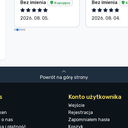
Bez imienia
Bez imienia
Kupujący
K
2026. 08. 05.
2026. 08. 04.
Powrót na górę strony
s
Konto użytkownika
Wejście
ken
Rejestracja
 o nas
Zapomniałem hasła
a i płatność
Koszyk