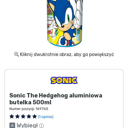
Wysyłka i płatność
Rzeczy seryjne
Rzeczy filmowe
Wspaniałe rzeczy
Kliknij dwukrotnie obraz, aby go powiększyć
Rzeczy z anime
Rzeczy dla graczy
Sonic The Hedgehog aluminiowa
Rzeczy sportowe
butelka 500ml
Numer pozycji:
169765
Rzeczy muzyczne
(1 opinia)
Wybiegł