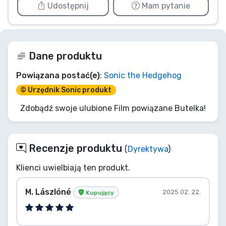
Udostępnij
Mam pytanie
Dane produktu
Powiązana postać(e)
:
Sonic the Hedgehog
© Urzędnik Sonic produkt
Zdobądź swoje ulubione Film powiązane Butelka!
Recenzje produktu
(
Dyrektywa
)
Klienci uwielbiają ten produkt.
M. Lászlóné
2025 02. 22.
Kupujący