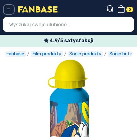
0
Menü
4.9/5 satysfakcji
Fanbase
Film produkty
Sonic produkty
Sonic butelki
Wejście
Rejestracja
Najnowsze rzeczy
Oferty specjalne
Doręczenie ekspresowe
Przedsprzedaż
Outlet produkty