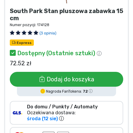
Typy produktów
South Park Stan pluszowa zabawka 15
cm
Marki
Numer pozycji:
174128
(3 opinia)
Express
Dostępny (Ostatnie sztuki)
72.52 zł
Dodaj do koszyka
Nagroda FanTokena:
72
Do domu / Punkty / Automaty
Oczekiwana dostawa:
środa (12 sie)