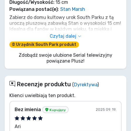
Długość/Wysokość:
15 cm
Powiązana postać(e)
:
Stan Marsh
Zabierz do domu kultowy urok South Parku z tą
uroczą pluszową zabawką Stan o wysokości 15 cm!
Idealna dla fanów w każdym wieku, ta miękka i
przytulna zabawka to obowiązkowy dodatek do
Czytaj dalej
każdej kolekcji. Nie przegap okazji – zdobądź
© Urzędnik South Park produkt
swojego pluszowego Stana już dziś i rozpocznij
przygodę w South Parku!
Zdobądź swoje ulubione Serial telewizyjny
powiązane Plusz!
Recenzje produktu
(
Dyrektywa
)
Klienci uwielbiają ten produkt.
Bez imienia
2025 09. 19.
Kupujący
Ari