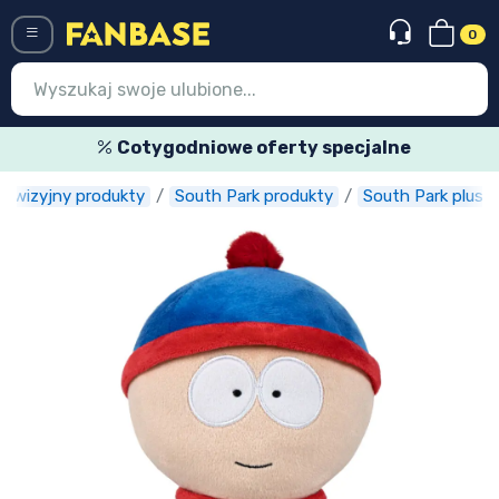
0
Menü
Cotygodniowe oferty specjalne
telewizyjny produkty
South Park produkty
South Park plusza
Wejście
Rejestracja
Najnowsze rzeczy
Oferty specjalne
Doręczenie ekspresowe
Przedsprzedaż
Outlet produkty