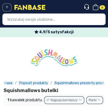
0
Menü
4.9/5 satysfakcji
Wejście
Rejestracja
Najnowsze rzeczy
Oferty specjalne
Doręczenie ekspresowe
Fanbase
Popcult produkty
Squishmallows prezenty produk
Przedsprzedaż
Squishmallows butelki
Outlet produkty
1
kawałek produktu
Najpopularniejszy
Marki