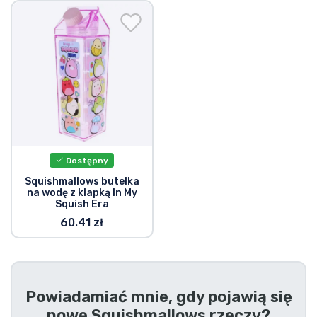
Wysyłka i płatność
Rzeczy seryjne
Rzeczy filmowe
Wspaniałe rzeczy
Dostępny
Rzeczy z anime
Squishmallows butelka
na wodę z klapką In My
Squish Era
Rzeczy dla graczy
60.41 zł
Rzeczy sportowe
Rzeczy muzyczne
Powiadamiać mnie, gdy pojawią się
nowe
Squishmallows rzeczy
?