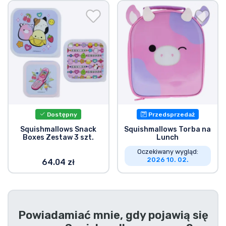
Wysyłka i płatność
Rzeczy seryjne
Rzeczy filmowe
Wspaniałe rzeczy
Dostępny
Przedsprzedaż
Rzeczy z anime
Squishmallows Snack
Squishmallows Torba na
Boxes Zestaw 3 szt.
Lunch
Rzeczy dla graczy
Oczekiwany wygląd:
2026 10. 02.
64.04 zł
Rzeczy sportowe
Rzeczy muzyczne
Powiadamiać mnie, gdy pojawią się