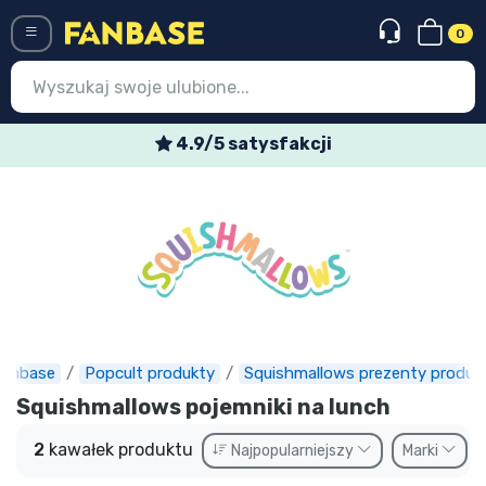
0
Menü
4.9/5 satysfakcji
Wejście
Rejestracja
Najnowsze rzeczy
Oferty specjalne
Doręczenie ekspresowe
Fanbase
Popcult produkty
Squishmallows prezenty produk
Przedsprzedaż
Squishmallows pojemniki na lunch
Outlet produkty
2
kawałek produktu
Najpopularniejszy
Marki