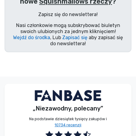
nowe
Squishmallows rzeczy
?
Typy produktów
Zapisz się do newslettera!
Marki
Nasi członkowie mogą subskrybować biuletyn
swoich ulubionych za jednym kliknięciem!
Wejdź do środka
, Lub
Zapisać się
aby zapisać się
do newslettera!
„Niezawodny, polecany”
Na podstawie dziesiątek tysięcy zakupów i
10734 recenzji