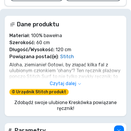
Dane produktu
Materiał:
100% bawełna
Szerokość:
60 cm
Długość/Wysokość:
120 cm
Powiązana postać(e)
:
Stitch
Aloha, ziemianie! Gotowi, by złapać kilka fal z
ulubionym członkiem 'ohany'? Ten ręcznik plażowy
ponczo Stitch Surf to nie tylko zwykły ręcznik; to
przytulny uścisk od samego Eksperymentu 626!
Czytaj dalej
Idealny do osuszenia po szalonym biegu z oceanu,
© Urzędnik Stitch produkt
albo do utrzymania ciepła podczas tych
międzygwiezdnych wieczorów. Nie bądź naga,
Zdobądź swoje ulubione Kreskówka powiązane
chwyć swój, zanim zniknie jak zapomniany
ręcznik!
eksperyment!
Parametry