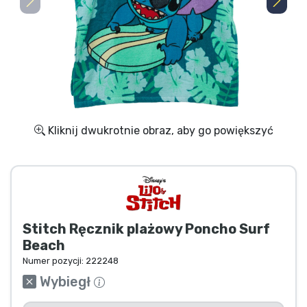
Wysyłka i płatność
Rzeczy seryjne
Rzeczy filmowe
Wspaniałe rzeczy
Kliknij dwukrotnie obraz, aby go powiększyć
Rzeczy z anime
Rzeczy dla graczy
Stitch Ręcznik plażowy Poncho Surf
Rzeczy sportowe
Beach
Numer pozycji:
222248
Rzeczy muzyczne
Wybiegł