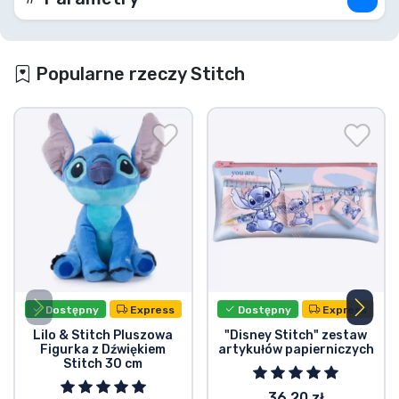
Popularne rzeczy Stitch
Dostępny
Express
Dostępny
Express
Lilo & Stitch Pluszowa
"Disney Stitch" zestaw
Figurka z Dźwiękiem
artykułów papierniczych
Stitch 30 cm
36.20 zł