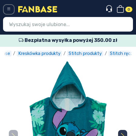
0
Menü
Bezpłatna wysyłka powyżej 350.00 zł
base
Kreskówka produkty
Stitch produkty
Stitch ręczni
Wejście
Rejestracja
Najnowsze rzeczy
Oferty specjalne
Doręczenie ekspresowe
Przedsprzedaż
Outlet produkty