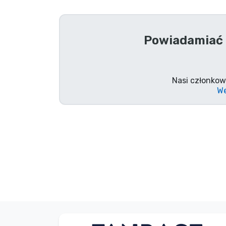
Rzeczy seryjne
Powiadamiać 
Rzeczy filmowe
Wspaniałe rzeczy
Nasi członkow
We
Rzeczy z anime
Rzeczy dla graczy
Rzeczy sportowe
Rzeczy muzyczne
Typy produktów