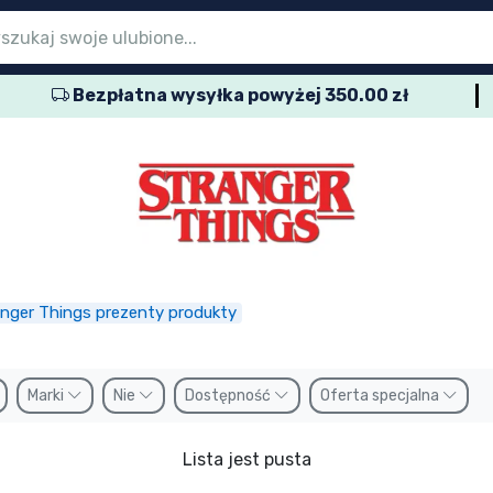
Bezpłatna wysyłka powyżej 350.00 zł
menu głównego
menu głównego
menu głównego
menu głównego
menu głównego
menu głównego
menu głównego
menu głównego
menu głównego
rodukty seryjne
rodukty filmowe
wspaniałe produkty
produkty anime
rodukty dla graczy
produkty sportowe
produkty muzyczne
któw
anger Things prezenty produkty
Marki
Nie
Dostępność
Oferta specjalna
Lista jest pusta