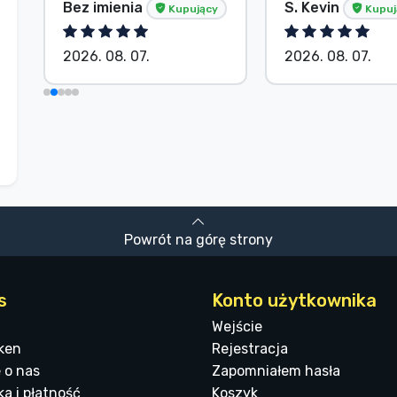
Bez imienia
S. Kevin
Kupujący
Kupuj
2026. 08. 07.
2026. 08. 07.
Powrót na górę strony
s
Konto użytkownika
Wejście
ken
Rejestracja
 o nas
Zapomniałem hasła
a i płatność
Koszyk