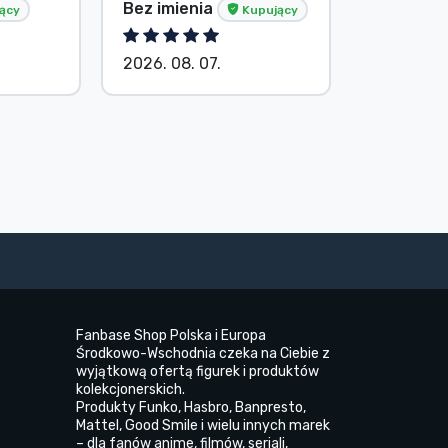
Tősér Al
Bez imienia
ący
Kupujący
Kupując
2026. 08. 07.
2026. 08.
Fanbase Shop Polska i Europa
Środkowo-Wschodnia czeka na Ciebie z
wyjątkową ofertą figurek i produktów
kolekcjonerskich.
Produkty Funko, Hasbro, Banpresto,
Mattel, Good Smile i wielu innych marek
– dla fanów anime, filmów, seriali,