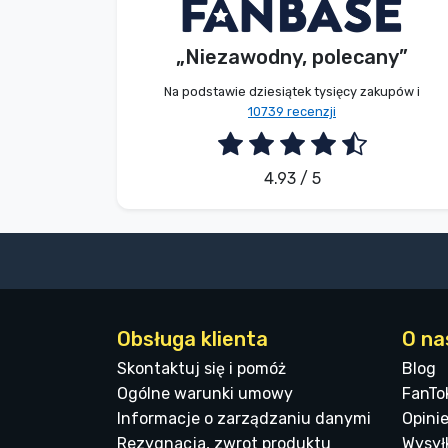
G. Gábor
Kupujący
Marki
„Niezawodny, polecany”
2026. 08. 07.
Na podstawie dziesiątek tysięcy zakupów i
10739 recenzji
4.93 / 5
Obsługa klienta
O na
Skontaktuj się i pomóż
Blog
Ogólne warunki umowy
FanTo
Informacje o zarządzaniu danymi
Opinie
Rezygnacja, zwrot produktu
Wysyłk