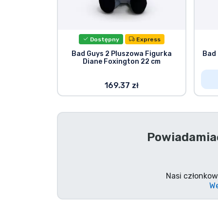
Rzeczy seryjne
Dostępny
Express
Rzeczy filmowe
Bad Guys 2 Pluszowa Figurka
Bad 
Diane Foxington 22 cm
Wspaniałe rzeczy
169.37 zł
Rzeczy z anime
Rzeczy dla graczy
Powiadamiać
Rzeczy sportowe
Nasi członkow
Rzeczy muzyczne
We
Typy produktów