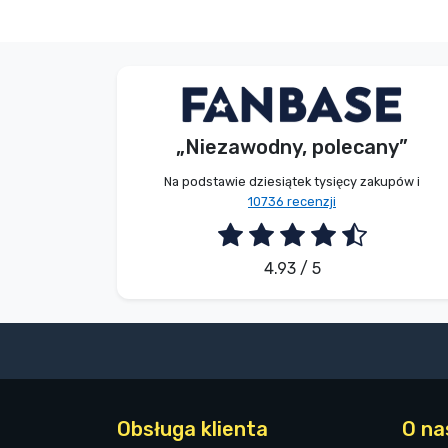
Marki
S. Kevin
Kupujący
„Niezawodny, polecany”
2026. 08. 07.
Na podstawie dziesiątek tysięcy zakupów i
10736 recenzji
4.93 / 5
Obsługa klienta
O na