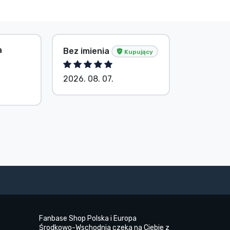
a
Bez imienia
V. Éva
Kupujący
2026. 08. 07.
2026. 08.
Fanbase Shop Polska i Europa
Środkowo-Wschodnia czeka na Ciebie z