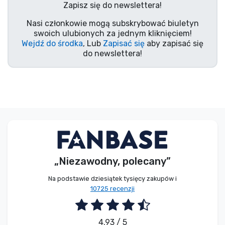
Zapisz się do newslettera!
Typy produktów
Nasi członkowie mogą subskrybować biuletyn
swoich ulubionych za jednym kliknięciem!
Marki
Wejdź do środka
, Lub
Zapisać się
aby zapisać się
do newslettera!
„Niezawodny, polecany”
Na podstawie dziesiątek tysięcy zakupów i
10725 recenzji
4.93 / 5