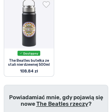
Wysyłka i płatność
Rzeczy seryjne
Rzeczy filmowe
Wspaniałe rzeczy
Dostępny
Rzeczy z anime
The Beatles butelka ze
stali nierdzewnej 500ml
108.84 zł
Rzeczy dla graczy
Rzeczy sportowe
Powiadamiać mnie, gdy pojawią się
Rzeczy muzyczne
nowe
The Beatles rzeczy
?