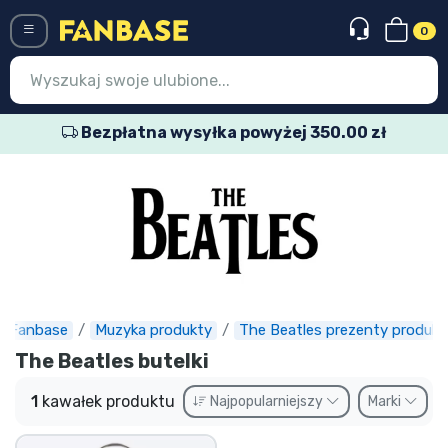
0
Menü
Bezpłatna wysyłka powyżej 350.00 zł
Wejście
Rejestracja
Najnowsze rzeczy
Oferty specjalne
Doręczenie ekspresowe
Fanbase
Muzyka produkty
The Beatles prezenty produkt
The Beatles butelki
Przedsprzedaż
1
kawałek produktu
Najpopularniejszy
Marki
Outlet produkty