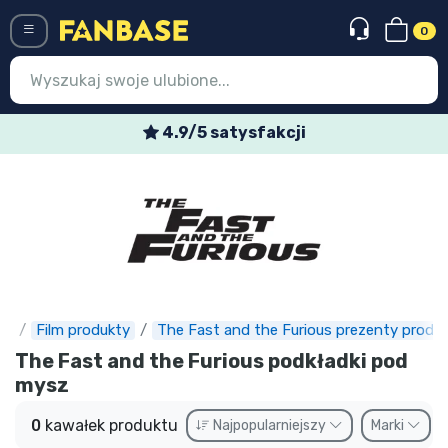
0
Menü
4.9/5 satysfakcji
Wejście
Rejestracja
Najnowsze rzeczy
Oferty specjalne
Doręczenie ekspresowe
e
Film produkty
The Fast and the Furious prezenty produ
The Fast and the Furious podkładki pod
Przedsprzedaż
mysz
Outlet produkty
0
kawałek produktu
Najpopularniejszy
Marki