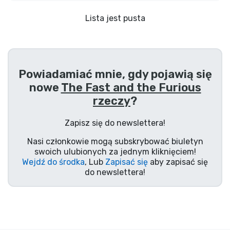
Wysyłka i płatność
Lista jest pusta
Rzeczy seryjne
Rzeczy filmowe
Powiadamiać mnie, gdy pojawią się
nowe
The Fast and the Furious
Wspaniałe rzeczy
rzeczy
?
Rzeczy z anime
Zapisz się do newslettera!
Nasi członkowie mogą subskrybować biuletyn
Rzeczy dla graczy
swoich ulubionych za jednym kliknięciem!
Wejdź do środka
, Lub
Zapisać się
aby zapisać się
do newslettera!
Rzeczy sportowe
Rzeczy muzyczne