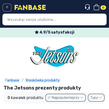
0
Menü
4.9/5 satysfakcji
Wejście
Rejestracja
Najnowsze rzeczy
Oferty specjalne
Doręczenie ekspresowe
Fanbase
Kreskówka produkty
The Jetsons prezenty produkty
Przedsprzedaż
0
kawałek produktu
Najpopularniejszy
Typy
Outlet produkty