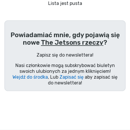
Wysyłka i płatność
Lista jest pusta
Rzeczy seryjne
Powiadamiać mnie, gdy pojawią się
Rzeczy filmowe
nowe
The Jetsons rzeczy
?
Wspaniałe rzeczy
Zapisz się do newslettera!
Nasi członkowie mogą subskrybować biuletyn
Rzeczy z anime
swoich ulubionych za jednym kliknięciem!
Wejdź do środka
, Lub
Zapisać się
aby zapisać się
do newslettera!
Rzeczy dla graczy
Rzeczy sportowe
Rzeczy muzyczne